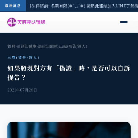
8/3(一) 現場免費法律諮詢~名額有限(❁´◡`❁) 請點此連結加入LINE了解
最新消息
首頁
›
法律知識庫
›
法律知識庫
›
出庭(被告/證人)
出庭(被告/證人)
如果發現對方有「偽證」時，是否可以自訴
提告？
2021年07月26日