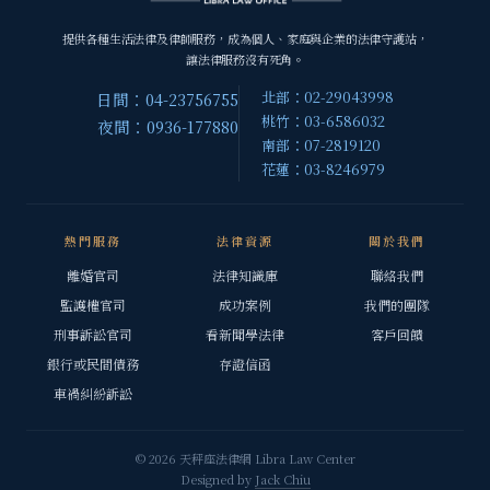
提供各種生活法律及律師服務，成為個人、家庭與企業的法律守護站，
讓法律服務沒有死角。
北部：02-29043998
日間：04-23756755
桃竹：03-6586032
夜間：0936-177880
南部：07-2819120
花蓮：03-8246979
熱門服務
法律資源
關於我們
離婚官司
法律知識庫
聯絡我們
監護權官司
成功案例
我們的團隊
刑事訴訟官司
看新聞學法律
客戶回饋
銀行或民間債務
存證信函
車禍糾紛訴訟
© 2026 天秤座法律網 Libra Law Center
Designed by
Jack Chiu