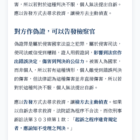
害，所以若對於這種判決不服，個人無法提出自訴。
應以告發方式去尋求救濟，讓檢方去主動偵查。
對方作偽證，可以告發檢察官
偽證罪是屬於侵害國家法益之犯罪，屬於侵害司法，
使司法威信受到糟蹋，證人用假證詞，
影響到法官作
出錯誤決定
，
傷害到判決的公信力
。被害人為國家，
而非個人，所以若有這種情形，個人雖受到錯誤判決
的傷害，但法律認為這種傷害並非直接傷害，所以若
對於這種判決不服，個人無法提出自訴。
應以
告發
方式去尋求救濟，讓
檢方去主動偵查
。如果
以自訴去尋求救濟，法院認為程序不合法，而依刑事
訴訟法第３０３條第１款：「
起訴之程序違背規定
者，應諭知不受理之判決
。」