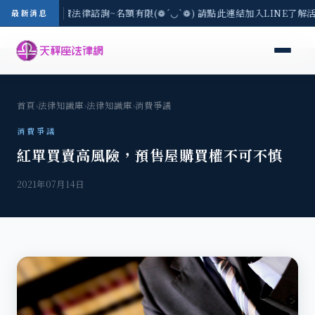
/3(一) 現場免費法律諮詢~名額有限(❁´◡`❁) 請點此連結加入LINE了解
最新消息
首頁
›
法律知識庫
›
法律知識庫
›
消費爭議
消費爭議
紅單買賣高風險，預售屋購買權不可不慎
2021年07月14日