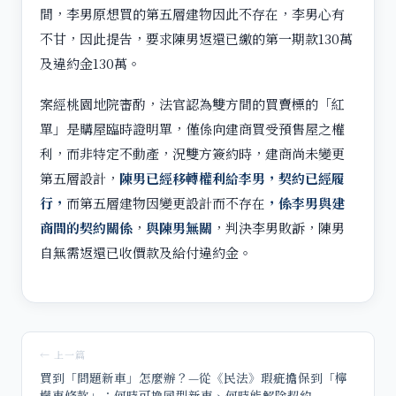
間，李男原想買的第五層建物因此不存在，李男心有
不甘，因此提告，要求陳男返還已繳的第一期款130萬
及違約金130萬。
案經桃園地院審酌，法官認為雙方間的買賣標的「紅
單」是購屋臨時證明單，僅係向建商買受預售屋之權
利，而非特定不動產，況雙方簽約時，建商尚未變更
第五層設計，
陳男已經移轉權利給李男，契約已經履
行，
而第五層建物因變更設計而不存在
，係李男與建
商間的契約關係
，
與陳男無關
，判決李男敗訴，陳男
自無需返還已收價款及給付違約金。
← 上一篇
買到「問題新車」怎麼辦？—從《民法》瑕疵擔保到「檸
檬車條款」：何時可換同型新車、何時能解除契約