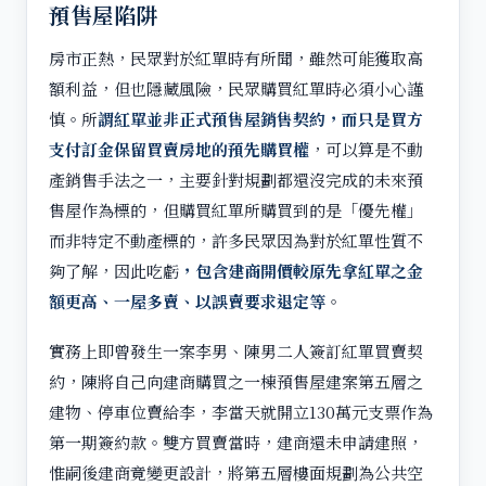
預售屋陷阱
房市正熱，民眾對於紅單時有所聞，雖然可能獲取高
額利益，但也隱藏風險，民眾購買紅單時必須小心謹
慎。所
謂紅單並非正式預售屋銷售契約，而只是買方
支付訂金保留買賣房地的預先購買權
，可以算是不動
產銷售手法之一，主要針對規劃都還沒完成的未來預
售屋作為標的，但購買紅單所購買到的是「優先權」
而非特定不動產標的，許多民眾因為對於紅單性質不
夠了解，因此吃虧
，包含建商開價較原先拿紅單之金
額更高、一屋多賣、以誤賣要求退定等
。
實務上即曾發生一案李男、陳男二人簽訂紅單買賣契
約，陳將自己向建商購買之一棟預售屋建案第五層之
建物、停車位賣給李，李當天就開立130萬元支票作為
第一期簽約款。雙方買賣當時，建商還未申請建照，
惟嗣後建商竟變更設計，將第五層樓面規劃為公共空