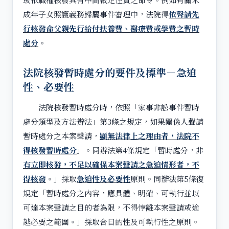
成年子女照護義務歸屬事件審理中，法院得
依聲請先
行核發命父親先行給付扶養費、醫療費或學費之暫時
處分
。
法院核發暫時處分的要件及標準－急迫
性、必要性
法院核發暫時處分時，依照「家事非訟事件暫時
處分類型及方法辦法」第3條之規定，如果關係人聲請
暫時處分之本案聲請，
顯無法律上之理由者，法院不
得核發暫時處分
」。同辦法第4條規定「暫時處分，非
有立即核發，
不足以確保本案聲請之急迫情形者，不
得核發
。」採取
急迫性及必要性
原則。同辦法第5條復
規定「暫時處分之內容，應具體、明確、可執行並以
可達本案聲請之目的者為限，不得悖離本案聲請或逾
越必要之範圍。」採取合目的性及可執行性之原則。