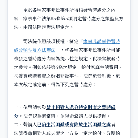
至於各種家事非訟事件所得核發暫時處分之內
容，家事事件法第85條第5項明定暫時處分之類型及方
法，由司法院定辦法規定之。
司法院依照該項授權，制定「
家事非訟事件暫時
處分類型及方法辦法
」，就各種家事非訟事件所可能
核發之暫時處分內容為提示性之規定，供法官核發時
之參考。例如依該第6條之規定「給付家庭生活費用、
扶養費或贍養費之婚姻非訟事件，法院於受理後，於
本案裁定確定前，得為下列之暫時處分：
一、依聲請核發
禁止相對人處分特定財產之暫時處
分
。法院認為適當時，並得命聲請人提供擔保。
二、聲請人
已陷生活困難或有陷於生活困難之虞
者，
法院得命相對人或夫妻之一方為一定之給付、分期給