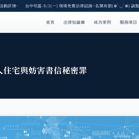
活動詳情~ 台中地區-8/3(一) 現場免費法律諮詢~名額有限(❁´◡`❁) 請點
首頁
法律知識庫
成功案例
服務項目
入住宅與妨害書信秘密罪