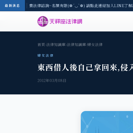
/3(一) 現場免費法律諮詢~名額有限(❁´◡`❁) 請點此連結加入LINE了解
最新消息
首頁
›
法律知識庫
›
法律知識庫
›
婦女法律
婦女法律
東西借人後自己拿回來,侵
2012年03月08日