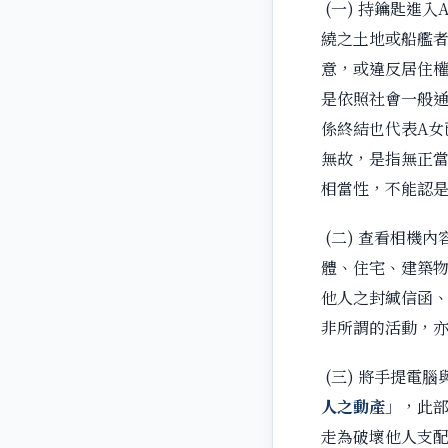
(一) 持鑰匙進
繞之土地或船艦
意，或違反居住權
是依照社會一般通
係終結也代表A女
無故，是指無正當
相當性，不能認是
(二) 查看相機
體、住宅、建築物
他人之封緘信函、
非所謂的活動，亦
(三) 將手提電
人之動產」
，此
走為破壞他人支