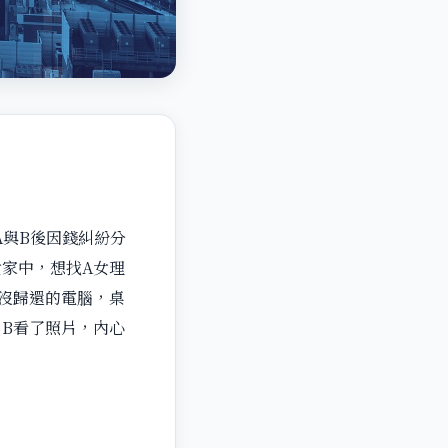
A與B後因錢糾紛分
女家中，想找A女理
直沒歸還的電腦，桌
。B看了照片，內心