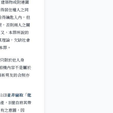
、建築物或附連圍
未得居住權人之同
給得鑰匙入內，但
屋，否則兩人之關
。又，本罪所說的
其理論，欠缺社會
本罪。
體只限於他人身
相機內容不是屬於
與新男友的合照亦
以B
並非竊取「他
產，B擅自將其帶
所有之意圖，因