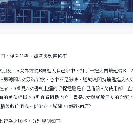
家門，侵入住宅、竊盜與妨害秘密
女朋友，A女為方便B男進入自己家中，打了一把大門鑰匙給B。
B男聽聞A女另結新歡，心中不是滋味，遂於晚間持鑰匙進入A
在家。B看見A女書桌上擺的手提電腦是自己借給A女使用卻一
有的數位相機。B男查看相機內容，盡是A女與新歡男友的合照
腦與數位相機ㄧ倂帶走。試問，B觸犯何罪?
其行為之順序，分別說明如下: