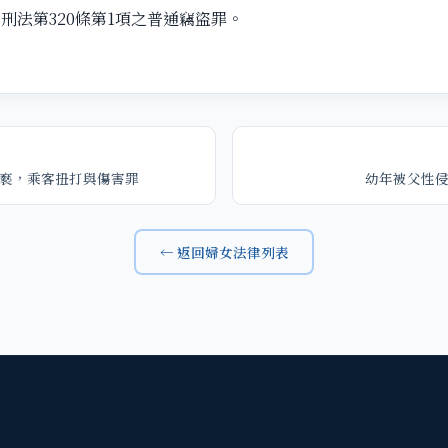
刑法第320條第1項之普通竊盜罪。
褻，乘客扭打與傷害罪
幼年被父性
← 返回婦女法律列表