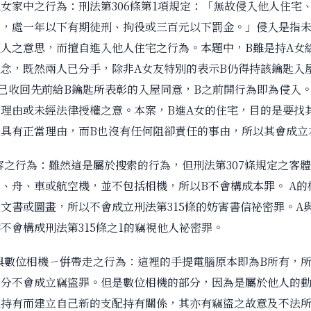
入A女家中之行為：刑法第306條第1項規定：「無故侵入他人住宅
者，處一年以下有期徒刑、拘役或三百元以下罰金。」侵入是指
人之意思，而擅自進入他人住宅之行為。本題中，B雖是持A女
念，既然兩人已分手，除非A女友特別的表示B仍得持該鑰匙入
已收回先前給B鑰匙所表彰的入屋同意，B之前開行為即為侵入
理由或未經法律授權之意。本案，B進A女的住宅，目的是要找
具有正當理由，而B也沒有任何阻卻責任的事由，所以其會成立
內容之行為：雖然這是屬於搜索的行為，但刑法第307條規定之客
、舟、車或航空機，並不包括相機，所以B不會構成本罪。 A的
文書或圖畫，所以不會成立刑法第315條的妨害書信祕密罪。A
不會構成刑法第315條之1的竊視他人祕密罪。
腦與數位相機ㄧ倂帶走之行為：這裡的手提電腦原本即為B所有，所
部分不會成立竊盜罪。但是數位相機的部分，因為是屬於他人的動
配持有而建立自己新的支配持有關係，其亦有竊盜之故意及不法