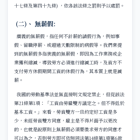
十七條及第四十九條) ，依各該法條之罰則予以處罰。
(二)、 無薪假:
廣義的無薪假，指任何不計薪的請假行為，例如事
假、留職停薪、或超過天數限制的病假等。我們常提
到的無薪假多指狹義的無薪假，即因為工作業務或企
業獲利縮減，導致勞方必須進行縮減工時，及資方不
支付勞方休假期間工資的休假行為，其本質上就是減
薪。
我國的勞動基準法並無直接明文規定禁止，但從該法
第21條第1項：「工資由勞雇雙方議定之。但不得低於
基本工資。」來看，勞資雙方一旦約定好工資是多
少，未經勞資雙方同意，雇主是不得片面予以更改
的，也就是說原則上無薪假必須要徵求勞方的同意才
可以為之，否則勞方即可依照同法第14條第1項第6款