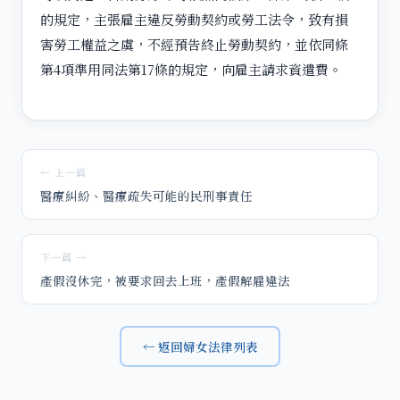
的規定，主張雇主違反勞動契約或勞工法令，致有損
害勞工權益之虞，不經預告終止勞動契約，並依同條
第4項準用同法第17條的規定，向雇主請求資遣費。
← 上一篇
醫療糾紛、醫療疏失可能的民刑事責任
下一篇 →
產假沒休完，被要求回去上班，產假解雇違法
← 返回婦女法律列表