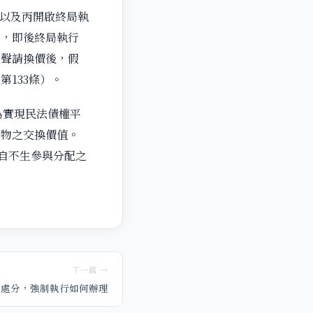
以及丙開啟終局執
行，即後終局執行
人聲請換價後，假
133條）。
為實現民法債權平
的物之交換價值。
自不生參與分配之
下一篇 →
假處分，強制執行如何辦理