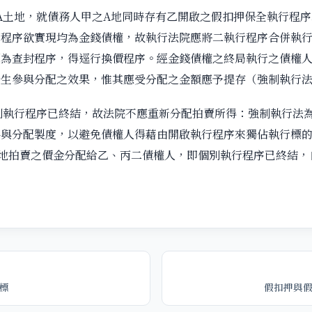
A土地，就債務人甲之A地同時存有乙開啟之假扣押保全執行程序
行程序欲實現均為金錢債權，故執行法院應將二執行程序合併執
覆為查封程序，得逕行換價程序。經金錢債權之終局執行之債權
生參與分配之效果，惟其應受分配之金額應予提存（強制執行法第
別執行程序已終結，故法院不應重新分配拍賣所得：強制執行法
參與分配製度，以避免債權人得藉由開啟執行程序來獨佔執行標
A地拍賣之價金分配給乙、丙二債權人，即個別執行程序已終結，
標
假扣押與