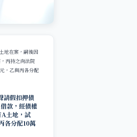
A土地在案，嗣後因
案，丙持之向法院
萬元，乙與丙各分配
聲請假扣押債
之借款，經債權
有A土地，試
丙各分配10萬