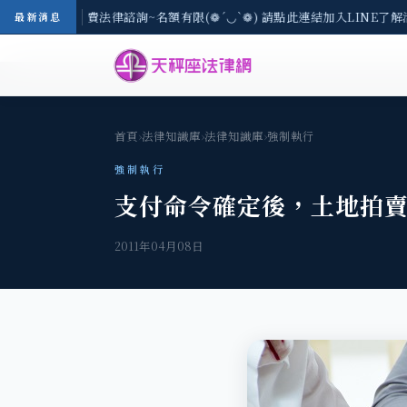
/3(一) 現場免費法律諮詢~名額有限(❁´◡`❁) 請點此連結加入LINE了解
最新消息
首頁
›
法律知識庫
›
法律知識庫
›
強制執行
強制執行
支付命令確定後，土地拍
2011年04月08日