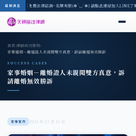
-8/3(一) 現場免費法律諮詢~名額有限(❁´◡`❁) 請點此連結加入LINE了
最新消息
首頁
›
律師成功案例
›
家事婚姻－離婚證人未親聞雙方真意，訴請離婚無效勝訴
SUCCESS CASES
家事婚姻－離婚證人未親聞雙方真意，訴
請離婚無效勝訴
2021 年 07 月 13 日
家事案件