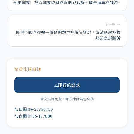
刑事詐欺－被以詐欺取財罪幫助犯起訴，被告獲無罪判決
下一則 →
民事不動產物權－債務問題車輛借名登記，訴請返還移轉
登記之訴勝訴
免費法律諮詢
立即預約諮詢
首次諮詢免費，專業律師為您評估
日間 04-23756755
夜間 0936-177880