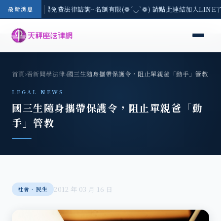
區-8/3(一) 現場免費法律諮詢~名額有限(❁´◡`❁) 請點此連結加入LINE
最新消息
首頁
›
看新聞學法律
›
國三生隨身攜帶保護令，阻止單親爸「動手」管教
LEGAL NEWS
國三生隨身攜帶保護令，阻止單親爸「動
手」管教
2012 年 03 月 16 日
社會‧民生