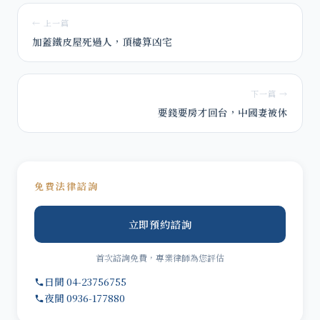
← 上一篇
加蓋鐵皮屋死過人，頂樓算凶宅
下一篇 →
要錢要房才回台，中國妻被休
免費法律諮詢
立即預約諮詢
首次諮詢免費，專業律師為您評估
日間 04-23756755
夜間 0936-177880