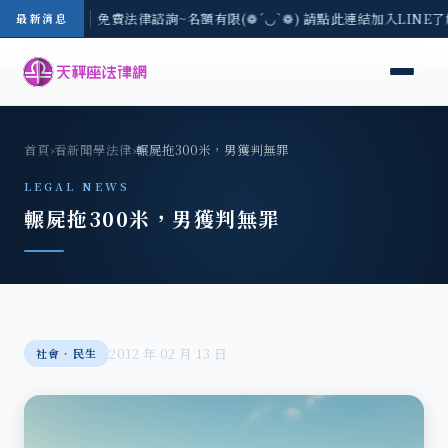
-8/3(一) 現場免費法律諮詢~名額有限(❁´◡`❁) 請點此連結加入LINE
最新消息
首頁
›
看新聞學法律
›
輾屍拖300米，男獲判無罪
LEGAL NEWS
輾屍拖300米，男獲判無罪
2012 年 02 月 13 日
社會‧民生