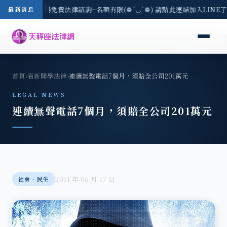
區-8/3(一) 現場免費法律諮詢~名額有限(❁´◡`❁) 請點此連結加入LINE
最新消息
首頁
›
看新聞學法律
›
連續無聲電話7個月，須賠全公司201萬元
LEGAL NEWS
連續無聲電話7個月，須賠全公司201萬元
2011 年 06 月 17 日
社會‧民生