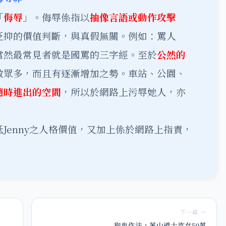
「
侮辱
」。侮辱係指以
抽像言語或動作攻擊
貶抑的價值判斷，與真假無關。例如：罵人
當然最常見者就是國罵的三字經。至於
公然的
數眾多，而且有逐漸增加之勢。車站、公園、
隨時進出的空間
，所以於網路上污辱她人，亦
Jenny之人格價值，又加上係於網路上指責，
下一篇 →
狗血作法，茅山道士詐女50萬