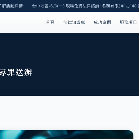
了解活動詳情~ 台中地區-8/3(一) 現場免費法律諮詢~名額有限(❁´◡`❁) 
首頁
法律知識庫
成功案例
服務項目
辱罪送辦