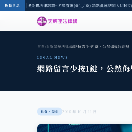
-8/3(一) 現場免費法律諮詢~名額有限(❁´◡`❁) 請點此連結加入LINE
最新消息
首頁
›
看新聞學法律
›
網路留言少按1鍵，公然侮辱罪送辦
LEGAL NEWS
網路留言少按1鍵，公然侮
2010 年 10 月 11 日
社會‧民生