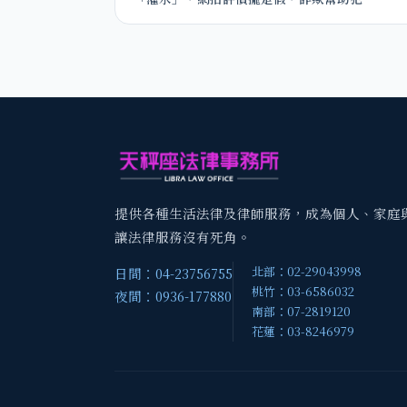
提供各種生活法律及律師服務，成為個人、家庭
讓法律服務沒有死角。
北部：02-29043998
日間：04-23756755
桃竹：03-6586032
夜間：0936-177880
南部：07-2819120
花蓮：03-8246979