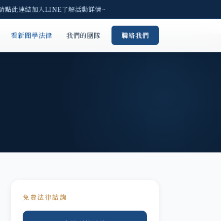
請點此連結加入LINE了解活動詳情~
看新聞學法律
我們的團隊
聯絡我們
免費法律諮詢