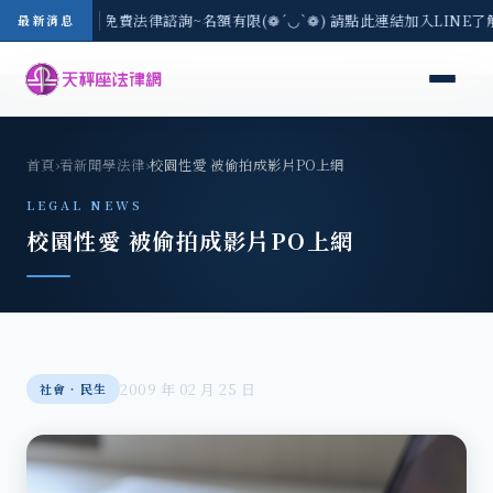
-8/3(一) 現場免費法律諮詢~名額有限(❁´◡`❁) 請點此連結加入LINE
最新消息
首頁
›
看新聞學法律
›
校園性愛 被偷拍成影片PO上網
LEGAL NEWS
校園性愛 被偷拍成影片PO上網
2009 年 02 月 25 日
社會‧民生