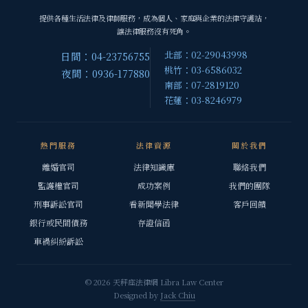
提供各種生活法律及律師服務，成為個人、家庭與企業的法律守護站，
讓法律服務沒有死角。
北部：02-29043998
日間：04-23756755
桃竹：03-6586032
夜間：0936-177880
南部：07-2819120
花蓮：03-8246979
熱門服務
法律資源
關於我們
離婚官司
法律知識庫
聯絡我們
監護權官司
成功案例
我們的團隊
刑事訴訟官司
看新聞學法律
客戶回饋
銀行或民間債務
存證信函
車禍糾紛訴訟
© 2026 天秤座法律網 Libra Law Center
Designed by
Jack Chiu