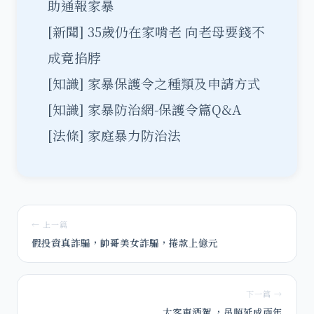
助通報家暴
[新聞]
35歲仍在家啃老 向老母要錢不
成竟掐脖
[知識]
家暴保護令之種類及申請方式
[知識]
家暴防治網-保護令篇Q&A
[法條]
家庭暴力防治法
← 上一篇
假投資真詐騙，帥哥美女詐騙，捲款上億元
下一篇 →
大客車酒駕 ，吊照延成兩年