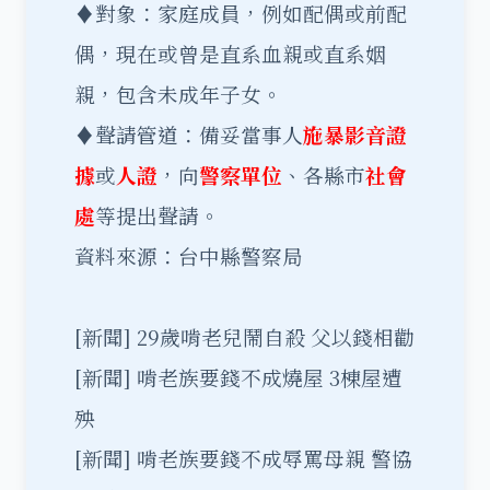
♦對象：家庭成員，例如配偶或前配
偶，現在或曾是直系血親或直系姻
親，包含未成年子女。
♦聲請管道：備妥當事人
施暴影音證
據
或
人證
，向
警察單位
、各縣市
社會
處
等提出聲請。
資料來源：台中縣警察局
[新聞]
29歲啃老兒鬧自殺 父以錢相勸
[新聞]
啃老族要錢不成燒屋 3棟屋遭
殃
[新聞]
啃老族要錢不成辱罵母親 警協