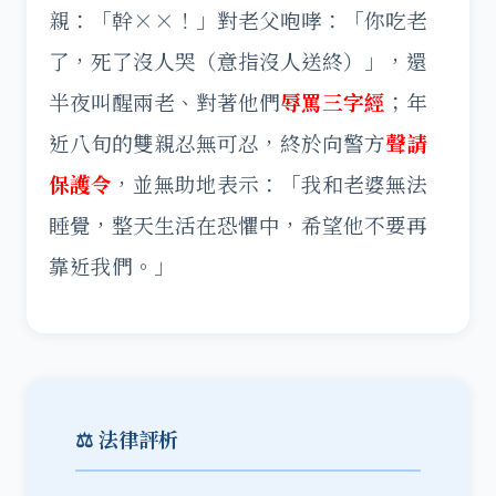
親：「幹××！」對老父咆哮：「你吃老
了，死了沒人哭（意指沒人送終）」，還
半夜叫醒兩老、對著他們
辱罵三字經
；年
近八旬的雙親忍無可忍，終於向警方
聲請
保護令
，並無助地表示：「我和老婆無法
睡覺，整天生活在恐懼中，希望他不要再
靠近我們。」
⚖️ 法律評析