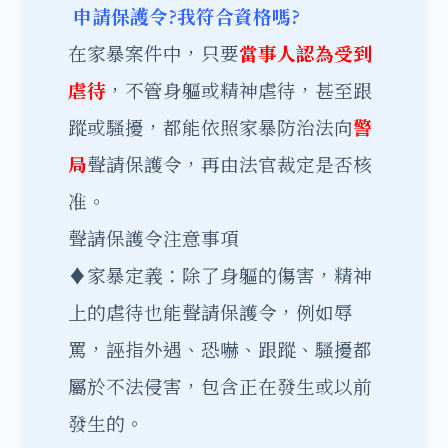
申請保護令?我符合資格嗎?
在家暴案件中，只要
當事人認為受到
虐待
，不管身軀或精神虐待，甚至跟
蹤或騷擾，都能依照家暴防治法向
警
局
聲請保護令，再由法官裁定是否核
准。
聲請保護令注意事項
♦家暴定義：除了身軀的傷害，精神
上的虐待也能聲請保護令，例如辱
罵，誣指外遇、恐嚇、跟蹤、騷擾都
屬於不法侵害，包含正在發生或以前
發生的。