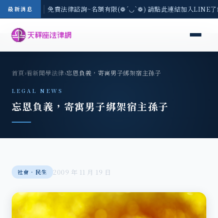
-8/3(一) 現場免費法律諮詢~名額有限(❁´◡`❁) 請點此連結加入LINE
最新消息
首頁
›
看新聞學法律
›
忘恩負義，寄寓男子綁架宿主孫子
LEGAL NEWS
忘恩負義，寄寓男子綁架宿主孫子
2009 年 11 月 19 日
社會‧民生