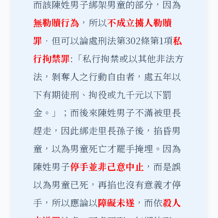
而該陳姓男子綁架男童的部分，因為
無勒贖行為
，所以
不成立擄人勒贖
罪
．但可以論處刑法第302條第1項
私
行拘禁罪
:「私行拘禁或以其他非法方
法，剝奪人之行動自由者，處五年以
下有期徒刑、拘役或九千元以下罰
金。」；而後來陳姓男子不滿被里長
趕走，因此綁走里長孫子後，掐昏男
童，以為男童死亡才罷手掩埋。因為
陳姓男子
停手並非己意中止
，而是誤
以為男童已死，再掐也沒有意義才停
手，所以應論以
障礙未遂
，而依
殺人