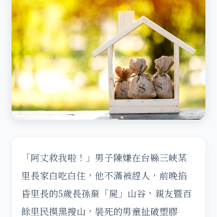
「阿丈救我啦！」男子陳嫌在台縣三峽某
里長家白吃白住，他不滿被趕人，前晚掐
昏里長的5歲長孫棄「屍」山谷，親友暨百
餘里民摸黑搜山，裝死的男童扯破塑膠