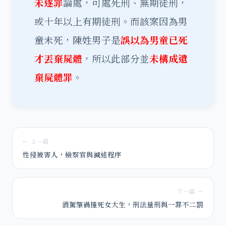
未遂罪
論處，可處死刑、無期徒刑，
或十年以上有期徒刑。而該案因為男
童未死，陳姓男子是
誤以為男童已死
才丟棄屍體
，所以此部分並
未構成遺
棄屍體罪
。
← 上一篇
性侵被害人，檢察官與減述程序
下一篇 →
酒駕肇禍撞死女大生，刑法量刑與一罪不二罰