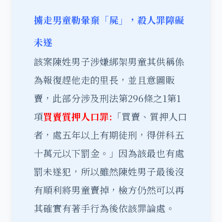
擄走男童勒暈棄「屍」，殺人罪障礙
未遂
該案陳姓男子涉嫌綁架男童其供稱係
為報復趕他走的里長，並且意圖販
賣，此部分涉及刑法第296條之1第1
項
買賣質押人口罪:
「買賣、質押人口
者，處五年以上有期徒刑，得併科五
十萬元以下罰金。」因為該最也有處
罰未遂犯，所以雖然陳姓男子最後沒
有順利將男童賣掉，檢方仍然可以再
其確實有著手行為後依該罪論處。