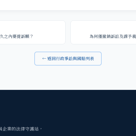
久之內要提訴願？
為何僅撤銷訴訟及課予
← 返回行政爭訟與國賠列表
與企業的法律守護站，