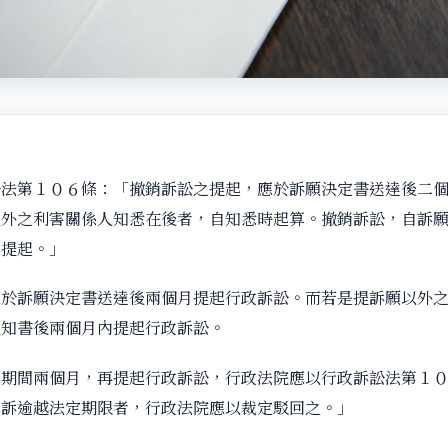
第１０６條：「撤銷訴訟之提起，應於訴願決定書送達後二個
以外之利害關係人知悉在後者，自知悉時起算。撤銷訴訟，自訴
得提起。」
訴願決定書送達後兩個月提起行政訴訟。而若是提訴願以外之
通知書後兩個月內提起行政訴訟。
間兩個月，再提起行政訴訟，行政法院應以行政訴訟法第１０
起訴逾越法定期限者，行政法院應以裁定駁回之。」