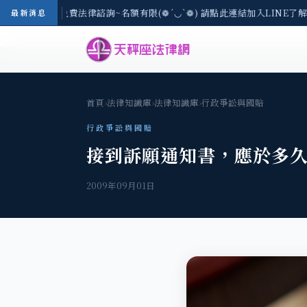
8/3(一) 現場免費法律諮詢~名額有限(❁´◡`❁) 請點此連結加入LINE了解
最新消息
首頁
›
法律知識庫
›
法律知識庫
›
行政爭訟與國賠
行政爭訟與國賠
接到訴願通知書，應於多
2009年09月01日