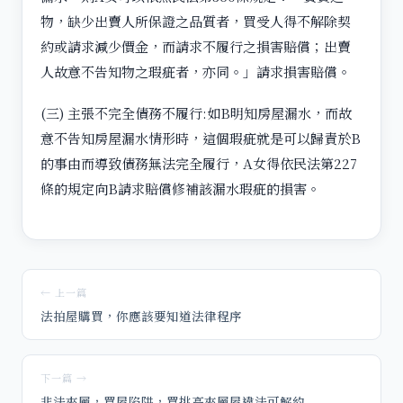
物，缺少出賣人所保證之品質者，買受人得不解除契
約或請求減少價金，而請求不履行之損害賠償；出賣
人故意不告知物之瑕疵者，亦同。」請求損害賠償。
(三) 主張不完全債務不履行:如B明知房屋漏水，而故
意不告知房屋漏水情形時，這個瑕疵就是可以歸責於B
的事由而導致債務無法完全履行，A女得依民法第227
條的規定向B請求賠償修補該漏水瑕疵的損害。
← 上一篇
法拍屋購買，你應該要知道法律程序
下一篇 →
非法夾層，買屋陷阱，買挑高夾層屋違法可解約