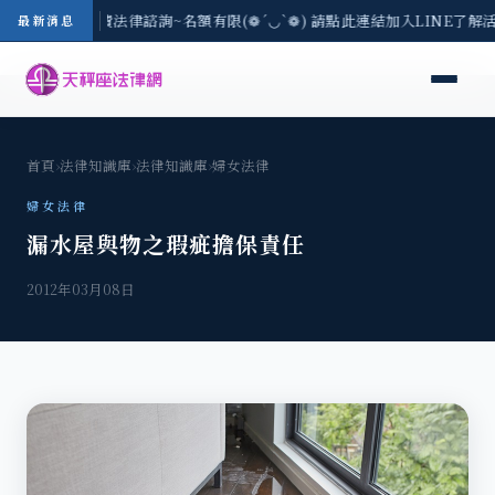
8/3(一) 現場免費法律諮詢~名額有限(❁´◡`❁) 請點此連結加入LINE了解
最新消息
首頁
›
法律知識庫
›
法律知識庫
›
婦女法律
婦女法律
漏水屋與物之瑕疵擔保責任
2012年03月08日