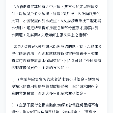
A女向B購買其所有之中古屋，雙方並約定以現屋交
付，房屋過戶並交屋後，經過4個月後，因為颱風天的
大雨，才發現屋內漏水嚴重，A女委請專業技工鑑定漏
水情形，鑑定結果得知房屋必須部份整修才能解決漏
水問題。則試問A女應如何主張法律上之權利?
如果A女有與B簽訂漏水保固契約的話，就可以請求B
提供修繕義務，否則其就應該負損害賠償責任。如果
購屋時沒有簽訂漏水保固契約，則A女可以主張民法物
的瑕疵擔保責任，主張的方式如下:
(一) 主張解除買賣契約或者請求減少其價金。通常房
屋漏水的費用與房屋售價價格懸殊，除非漏水的程度
真的非常嚴重，否則大多只能請求減少價金。
(二) 主張不履行之損害賠償:如果B曾保證房屋絕不會
漏水，則A女可以依照民法第360條規定：「買賣之