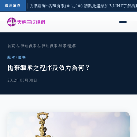
/3(一) 現場免費法律諮詢~名額有限(❁´◡`❁) 請點此連結加入LINE了解活
最新消息
首頁
›
法律知識庫
›
法律知識庫
›
繼承/遺囑
繼承/遺囑
拋棄繼承之程序及效力為何？
2012年03月08日