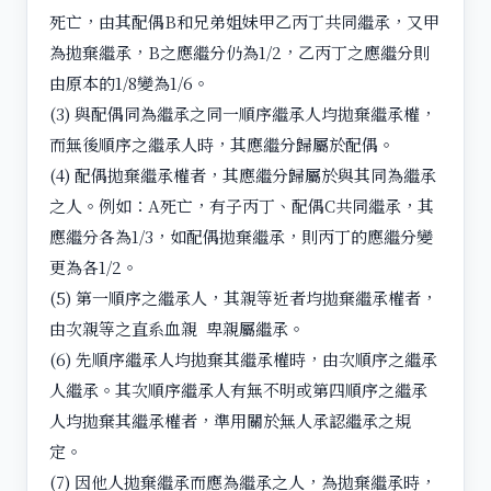
死亡，由其配偶B和兄弟姐妹甲乙丙丁共同繼承，又甲
為拋棄繼承，B之應繼分仍為1/2，乙丙丁之應繼分則
由原本的1/8變為1/6。
(3) 與配偶同為繼承之同一順序繼承人均拋棄繼承權，
而無後順序之繼承人時，其應繼分歸屬於配偶。
(4) 配偶拋棄繼承權者，其應繼分歸屬於與其同為繼承
之人。例如：A死亡，有子丙丁、配偶C共同繼承，其
應繼分各為1/3，如配偶拋棄繼承，則丙丁的應繼分變
更為各1/2。
(5) 第一順序之繼承人，其親等近者均拋棄繼承權者，
由次親等之直系血親 卑親屬繼承。
(6) 先順序繼承人均拋棄其繼承權時，由次順序之繼承
人繼承。其次順序繼承人有無不明或第四順序之繼承
人均拋棄其繼承權者，準用關於無人承認繼承之規
定。
(7) 因他人拋棄繼承而應為繼承之人，為拋棄繼承時，