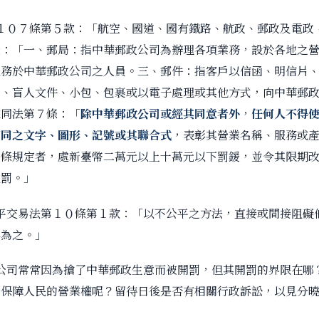
１０７條第５款：「航空、國道、國有鐵路、航政、郵政及電政
條：「一、郵局：指中華郵政公司為辦理各項業務，設於各地之
服務於中華郵政公司之人員。三、郵件：指客戶以信函、明信片
、盲人文件、小包、包裹或以電子處理或其他方式，向中華郵政
據同法第７條：「
除中華郵政公司或經其同意者外
，
任何人不得
 相同之文字、圖形、記號或其聯合式
，表彰其營業名稱、服務或
七條規定者，處新臺幣二萬元以上十萬元以下罰鍰，並令其限期
處罰。」
平交易法第１０條第１款：「以不公平之方法，直接或間接阻礙
得為之。」
公司常常因為搶了中華郵政生意而被開罰，但其開罰的界限在哪
法保障人民的營業權呢？留待日後是否有相關行政訴訟，以見分