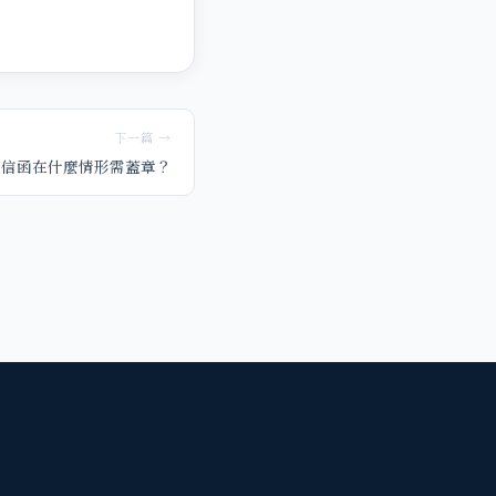
下一篇 →
證信函在什麼情形需蓋章？