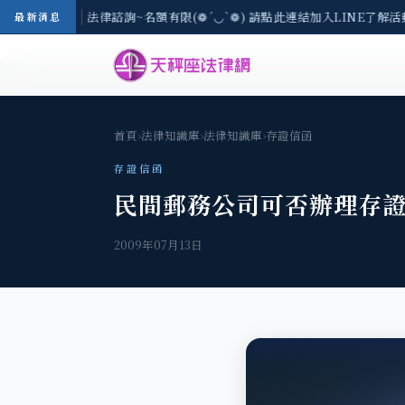
3(一) 現場免費法律諮詢~名額有限(❁´◡`❁) 請點此連結加入LINE了解活動
最新消息
首頁
›
法律知識庫
›
法律知識庫
›
存證信函
存證信函
民間郵務公司可否辦理存證
2009年07月13日