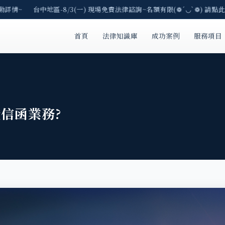
詳情~ 台中地區-8/3(一) 現場免費法律諮詢~名額有限(❁´◡`❁) 請點此
首頁
法律知識庫
成功案例
服務項目
信函業務?