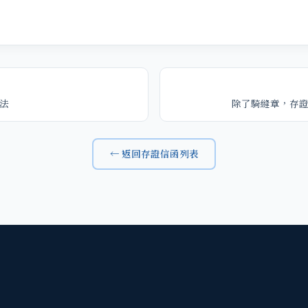
法
除了騎縫章，存
← 返回存證信函列表