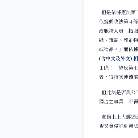
但是依據憲法第
依據郵政法第４
政服務人員：指
紙、雜誌、印刷物
或物品。」而依
(含中文及外文)
１條：「違反第
者，得按次連續
但此法是否與公
獨占之事業，不
實務上上大郵通
否又會侵犯到憲