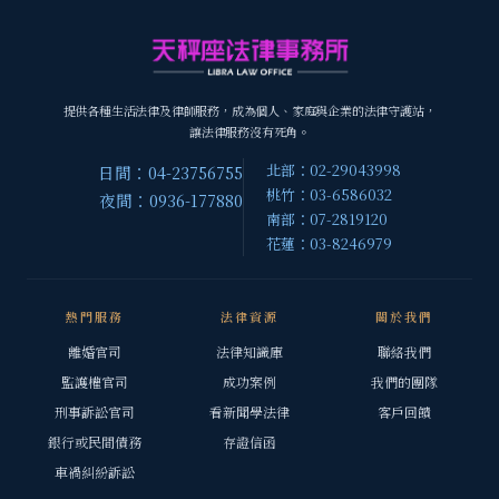
提供各種生活法律及律師服務，成為個人、家庭與企業的法律守護站，
讓法律服務沒有死角。
北部：02-29043998
日間：04-23756755
桃竹：03-6586032
夜間：0936-177880
南部：07-2819120
花蓮：03-8246979
熱門服務
法律資源
關於我們
離婚官司
法律知識庫
聯絡我們
監護權官司
成功案例
我們的團隊
刑事訴訟官司
看新聞學法律
客戶回饋
銀行或民間債務
存證信函
車禍糾紛訴訟