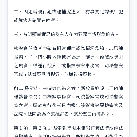
二、因追躡現行犯或逮捕脫逃人，有事實足認現行犯
或脫逃人確實在內者。
三、有明顯事實足信為有人在內犯罪而情形急迫者。
檢察官於偵查中確有相當理由認為情況急迫，非迅速
搜索，二十四小時內證據有偽造、變造、湮滅或隱匿
之虞者，得逕行搜索，或指揮檢察事務官、司法警察
官或司法警察執行搜索，並層報檢察長。
前二項搜索，由檢察官為之者，應於實施後三日內陳
報該管法院；由檢察事務官、司法警察官或司法警察
為之者，應於執行後三日內報告該管檢察署檢察官及
法院。法院認為不應准許者，應於五日內撤銷之。
第 1 項、第 2 項之搜索執行後未陳報該管法院或經法
院撤銷者，審判時法院得宣告所扣得之物，不得作為