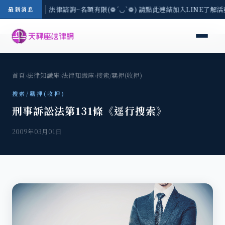
/3(一) 現場免費法律諮詢~名額有限(❁´◡`❁) 請點此連結加入LINE了解
最新消息
首頁
›
法律知識庫
›
法律知識庫
›
搜索/羈押(收押)
搜索/羈押(收押)
刑事訴訟法第131條《逕行搜索》
2009年03月01日