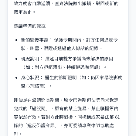
效力就會自動延續，直到法院做出撤銷、駁回或新的
裁定為止。
建議準備的證據：
新的騷擾事證： 保護令期間內，對方任何違反令
狀、叫囂、跟蹤或透過他人傳話的紀錄。
現況說明： 描述目前雙方爭議尚未解決的原因
（如：對方拒絕遷出、持續傳恐嚇簡訊）。
身心狀況： 醫生的診斷證明（如：仍因家暴陰影就
醫心理諮商）。
即便是在聲請延長期間、原令已過期但法院尚未裁定
完成的「過渡期」，原有的禁止施暴、禁止騷擾等內
容依然有效。若對方此時騷擾，同樣構成家暴法第 61
條的「違反保護令罪」，亦可委請專業律師協助處
理。