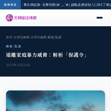
/3(一) 現場免費法律諮詢~名額有限(❁´◡`❁) 請點此連結加入LINE了解
最新消息
首頁
›
法律知識庫
›
法律知識庫
›
離婚/監護
離婚/監護
遠離家庭暴力威脅：解析「保護令」
2025年12月26日