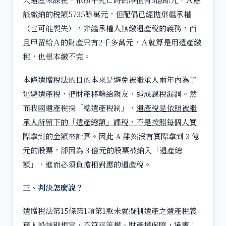
該繳納的税額5735餘萬元，但配偶已經拋棄繼承權
（也可能喪失），非繼承權人無繳遺產稅的義務，而
且甲留給Ａ的財產只有2千多萬元，Ａ就算是用遺產繳
稅，也根本繳不完。
本條遺贈稅法的目的本來是避免被繼承人兩年內為了
逃避遺產稅，把財產移轉給親友，造成課稅漏洞。然
而我國遺產稅採「總遺產稅制」，
遺產稅是依照被繼
承人所留下的「遺產總額」課稅，不是按照每個人實
際拿到的金額來計算
。因此 A 雖然沒有實際拿到 3 億
元的股票，卻因為 3 億元的股票被納入「遺產總
額」，進而必須負擔相對應的遺產稅。
三、判決怎麼說？
遺贈稅法第15條第1項第1款未就擬制遺產之遺產稅義
務人設特別規定，不符平等權、財產權保障，違憲！