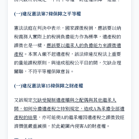
(一)違反憲法第7條保障之平等權
憲法法庭在判決中表示，國家課徵稅捐，應該要以納
稅義務人實際上的稅捐負擔能力作為標準，遺產稅的
課徵也是一樣，
應該要以繼承人的負擔能力來課徵遺
產稅
。本案Ａ繳不起遺產稅，該法條違反稅法上重要
的量能課稅原則，與達成租稅公平目的間，欠缺合理
關聯，不符平等權保障意旨。
(一)違反憲法第15條保障之財產權
又該規定
欠缺受擬制遺產贈與之配偶與其他繼承人
間，如何分擔遺產稅之特別規定，造成A為承擔全部遺
產稅的結果
，亦可能使A的繼承權因遺產稅之課徵致經
濟價值嚴重減損，於此範圍內侵害A的財產權。