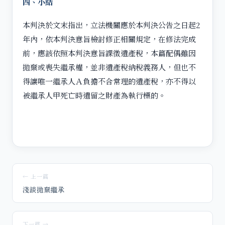
四、小結
本判決於文末指出，立法機關應於本判決公告之日起2
年內，依本判決意旨檢討修正相關規定，在修法完成
前，應該依照本判決意旨課徵遺產稅，本篇配偶雖因
拋棄或喪失繼承權，並非遺產稅納稅義務人，但也不
得讓唯一繼承人Ａ負擔不合常理的遺產稅，亦不得以
被繼承人甲死亡時遺留之財產為執行標的。
← 上一篇
淺談拋棄繼承
下一篇 →