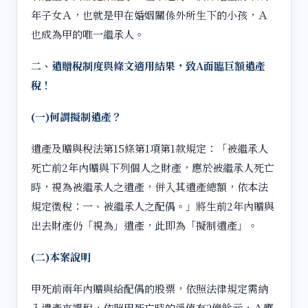
年子女Ａ，也就是甲在婚姻關係外所生下的小孩，Ａ
也成為甲的唯一繼承人。
二、遺贈稅制度與條文適用結果，致A面臨巨額遺產
稅！
(一)何謂擬制遺產？
遺產及贈與稅法第15條第1項第1款規定：「被繼承人
死亡前2年內贈與下列個人之財產，應於被繼承人死亡
時，視為被繼承人之遺產，併入其遺產總額，依本法
規定徵稅：一、被繼承人之配偶。」將生前2年內贈與
出去財產仍「視為」遺產，此即為「擬制遺產」。
(二)本案說明
甲死前兩年內贈與給配偶的股票，依照法律規定需納
入遺產來課稅，依照甲死亡時的淨值有3億餘元，Ａ應