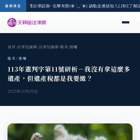
8/3(一) 現場免費法律諮詢~名額有限(❁´◡`❁) 請點此連結加入LINE了解
最新消息
首頁
›
法律知識庫
›
法律知識庫
›
繼承/遺囑
繼承/遺囑
113年憲判字第11號研析－我沒有拿這麼多
遺產，但遺產稅都是我要繳？
2025年11月05日