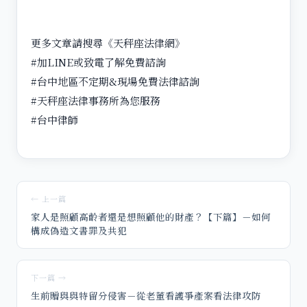
更多文章請搜尋《天秤座法律網》
#加LINE或致電了解免費諮詢
#台中地區不定期&現場免費法律諮詢
#天秤座法律事務所為您服務
#台中律師
← 上一篇
家人是照顧高齡者還是想照顧他的財產？【下篇】－如何
構成偽造文書罪及共犯
下一篇 →
生前贈與與特留分侵害－從老董看護爭產案看法律攻防