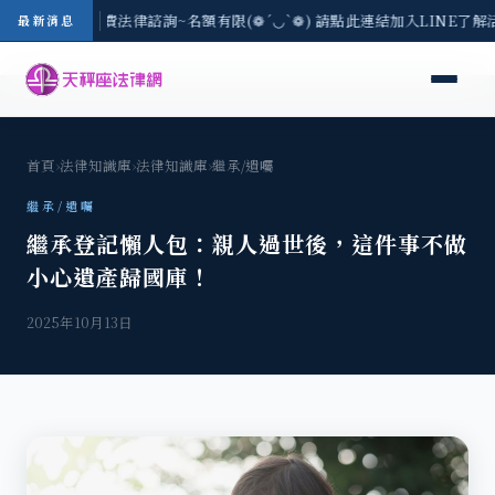
8/3(一) 現場免費法律諮詢~名額有限(❁´◡`❁) 請點此連結加入LINE了解
最新消息
首頁
›
法律知識庫
›
法律知識庫
›
繼承/遺囑
繼承/遺囑
繼承登記懶人包：親人過世後，這件事不做
小心遺產歸國庫！
2025年10月13日