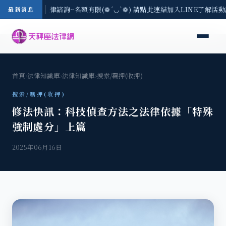
3(一) 現場免費法律諮詢~名額有限(❁´◡`❁) 請點此連結加入LINE了解活動
最新消息
首頁
›
法律知識庫
›
法律知識庫
›
搜索/羈押(收押)
搜索/羈押(收押)
修法快訊：科技偵查方法之法律依據「特殊
強制處分」上篇
2025年06月16日