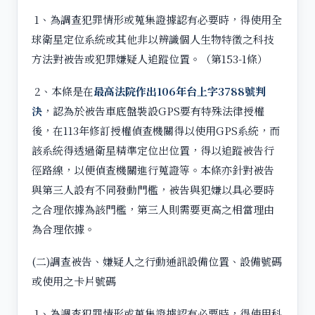
1、為調查犯罪情形或蒐集證據認有必要時，得使用全
球衛星定位系統或其他非以辨識個人生物特徵之科技
方法對被告或犯罪嫌疑人追蹤位置。（第153-1條）
2、本條是在
最高法院作出
106
年台上字3788
號判
決
，認為於被告車底盤裝設GPS要有特殊法律授權
後，在113年修訂授權偵查機關得以使用GPS系統，而
該系統得透過衛星精準定位出位置，得以追蹤被告行
徑路線，以便偵查機關進行蒐證等。本條亦針對被告
與第三人設有不同發動門檻，被告與犯嫌以具必要時
之合理依據為該門檻，第三人則需要更高之相當理由
為合理依據。
(二)調查被告、嫌疑人之行動通訊設備位置、設備號碼
或使用之卡片號碼
1、為調查犯罪情形或蒐集證據認有必要時，得使用科