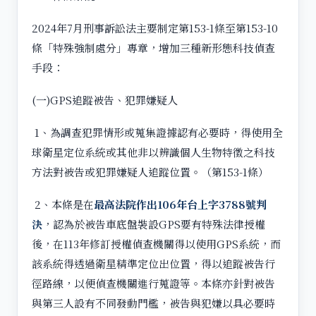
2024年7月刑事訴訟法主要制定第153-1條至第153-10
條「特殊強制處分」專章，增加三種新形態科技偵查
手段：
(一)GPS追蹤被告、犯罪嫌疑人
1、為調查犯罪情形或蒐集證據認有必要時，得使用全
球衛星定位系統或其他非以辨識個人生物特徵之科技
方法對被告或犯罪嫌疑人追蹤位置。（第153-1條）
2、本條是在
最高法院作出
106
年台上字3788
號判
決
，認為於被告車底盤裝設GPS要有特殊法律授權
後，在113年修訂授權偵查機關得以使用GPS系統，而
該系統得透過衛星精準定位出位置，得以追蹤被告行
徑路線，以便偵查機關進行蒐證等。本條亦針對被告
與第三人設有不同發動門檻，被告與犯嫌以具必要時