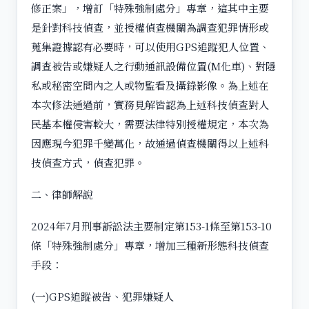
修正案」，增訂「特殊強制處分」專章，這其中主要
是針對科技偵查，並授權偵查機關為調查犯罪情形或
蒐集證據認有必要時，可以使用GPS追蹤犯人位置、
調查被告或嫌疑人之行動通訊設備位置(M化車)、對隱
私或秘密空間內之人或物監看及攝錄影像。為上述在
本次修法通過前，實務見解皆認為上述科技偵查對人
民基本權侵害較大，需要法律特別授權規定，本次為
因應現今犯罪千變萬化，故通過偵查機關得以上述科
技偵查方式，偵查犯罪。
二、律師解說
2024年7月刑事訴訟法主要制定第153-1條至第153-10
條「特殊強制處分」專章，增加三種新形態科技偵查
手段：
(一)GPS追蹤被告、犯罪嫌疑人