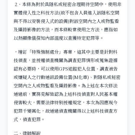
2、本條為對於具隱私或秘密合理期待空間中，使用非
實體侵入性之科技方法(故不包含人員進入該隱私空間
與不得以安裝侵入式的設備)對該空間內之人或物監看
及攝錄影像的方法，而本條較常使用之方法，應指如
以熱顯像儀探知內部溫度以查獲特定犯罪等。
，增訂「特殊強制處分」專章，這其中主要是針對科
技偵查，並授權偵查機關為調查犯罪情形或蒐集證據
認有必要時，可以使用GPS追蹤犯人位置、調查被告
或嫌疑人之行動通訊設備位置(M化車)、對隱私或秘密
空間內之人或物監看及攝錄影像。為上述在本次修法
通過前，實務見解皆認為上述科技偵查對人民基本權
侵害較大，需要法律特別授權規定，本次為因應現今
犯罪千變萬化，故通過偵查機關得以上述科技偵查方
式，偵查犯罪。
二、律師解說