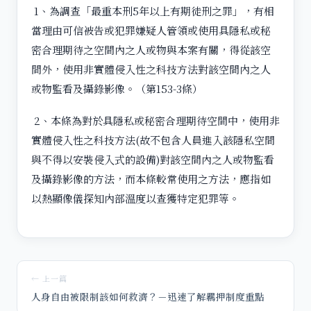
1、為調查「最重本刑5年以上有期徒刑之罪」，有相
當理由可信被告或犯罪嫌疑人管領或使用具隱私或秘
密合理期待之空間內之人或物與本案有關，得從該空
間外，使用非實體侵入性之科技方法對該空間內之人
或物監看及攝錄影像。（第153-3條）
2、本條為對於具隱私或秘密合理期待空間中，使用非
實體侵入性之科技方法(故不包含人員進入該隱私空間
與不得以安裝侵入式的設備)對該空間內之人或物監看
及攝錄影像的方法，而本條較常使用之方法，應指如
以熱顯像儀探知內部溫度以查獲特定犯罪等。
← 上一篇
人身自由被限制該如何救濟？－迅速了解羈押制度重點