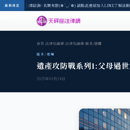
(一) 現場免費法律諮詢~名額有限(❁´◡`❁) 請點此連結加入LINE了解活動詳
最新消息
首頁
›
法律知識庫
›
法律知識庫
›
繼承/遺囑
繼承/遺囑
遺產攻防戰系列1:父母過
2025年03月24日