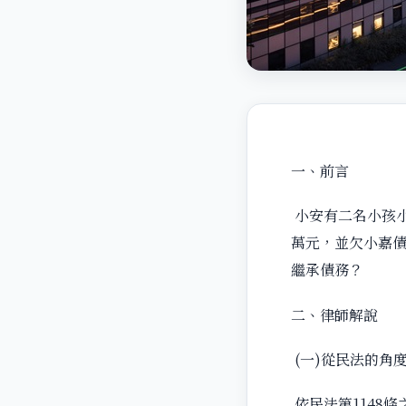
一、前言
小安有二名小孩小
萬元，並欠小嘉債
繼承債務？
二、律師解說
(一)從民法的角
依民法第1148