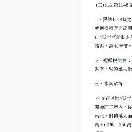
(三)民法第114
1、民法1148
就獲得遺產之範圍
亡前2年將所剩財
贈與，請求清償
2、遺贈稅法第1
財產，皆須拿來
三、本案解析
小安在過世前2年
開始前二年內，從
萬元，對債權人而
萬＋60萬＝26