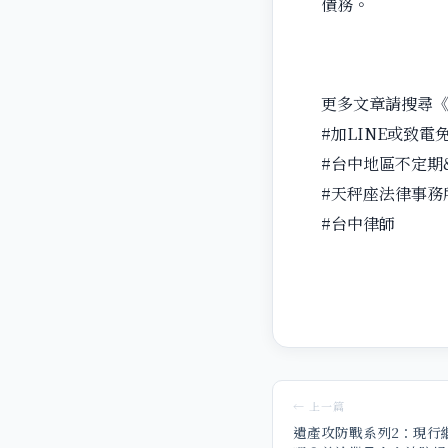
債務。
更多文章請搜尋
#加LINE或致電
#台中地區不定期
#天秤座法律事務
#台中律師
← 上一篇
遺產攻防戰系列2：現行