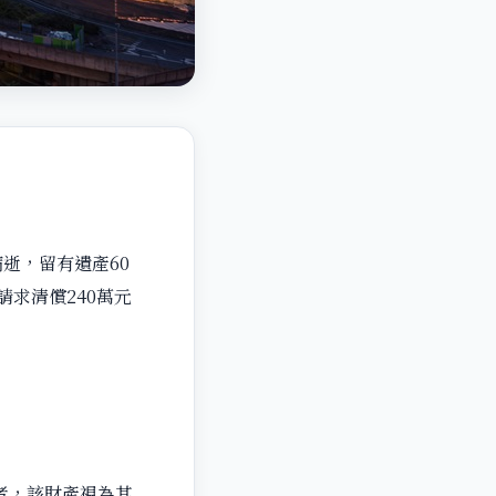
病逝，留有遺產60
求清償240萬元
與者，該財產視為其