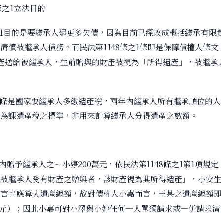
8條之1立法目的
條之1目的是要繼承人還更多欠債，因為目前已經改成概括繼承有限
清償被繼承人債務。而民法第1148條之1條即是保障債權人條
產送給被繼承人，生前贈與的財產被視為「所得遺產」，被繼承
。
5條是國家要繼承人多繳遺產稅，兩年內繼承人所有繼承順位的
做為課遺產稅之標準，非用來計算繼承人分得遺產之數額。
內贈予繼承人之ㄧ小婷200萬元，依民法第1148條之1第1項規
被繼承人受有財產之贈與者，該財產視為其所得遺產」，小安生前
言也應算入遺產總額，故對債權人小嘉而言，王某之遺產總額即為2
0萬元）；因此小嘉可對小澤與小婷任何一人單獨請求或一併請求清