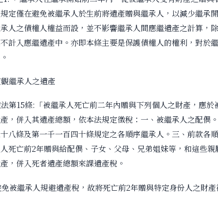
條規定僅在避免被繼承人於生前將遺產贈與繼承人，以減少繼承
繼承人之債權人權益而設，並不影響繼承人間應繼遺產之計算，
並不計入應繼遺產中。亦即本條主要是保護債權人的權利，對於
響。
度觀繼承人之遺產
稅法第15條:「被繼承人死亡前二年內贈與下列個人之財產，應於
遺產，併入其遺產總額，依本法規定徵稅：一、被繼承人之配偶
三十八條及第一千一百四十條規定之各順序繼承人。三、前款各
人死亡前2年贈與給配偶、子女、父母、兄弟姐妹等，和這些親
遺產，併入死者遺產總額來課遺產稅。
避免被繼承人規避遺產稅，故將死亡前2年贈與特定身份人之財產