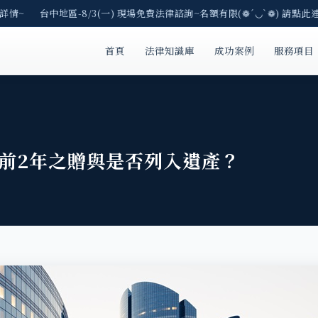
情~ 台中地區-8/3(一) 現場免費法律諮詢~名額有限(❁´◡`❁) 請點此連
首頁
法律知識庫
成功案例
服務項目
世前2年之贈與是否列入遺產？