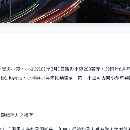
澤與小婷，小安於101年2月1日贈與小婷200萬元，於同年6月
務240萬元，小澤與小婷未拋棄繼承。問：小嘉可否向小婷單獨請
度觀繼承人之遺產
條之1:「 繼承人在繼承開始前二年內，從被繼承人受有財產之贈