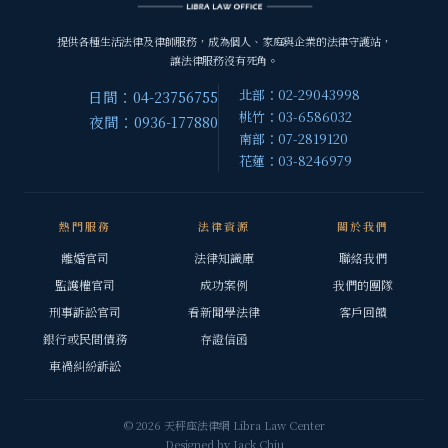
提供各種生活法律及律師服務，成為個人、家庭與企業的法律守護站，
讓法律服務沒有死角。
北部：02-29043998
日間：04-23756755
桃竹：03-6586032
夜間：0936-177880
南部：07-2819120
花蓮：03-8246979
熱門服務
法律資源
關於我們
離婚官司
法律知識庫
聯絡我們
監護權官司
成功案例
我們的團隊
刑事訴訟官司
看新聞學法律
客戶回饋
銀行或民間債務
存證信函
車禍糾紛訴訟
© 2026 天秤座法律網 Libra Law Center
Designed by
Jack Chiu