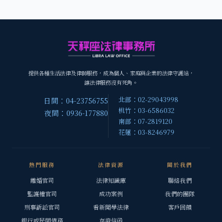
提供各種生活法律及律師服務，成為個人、家庭與企業的法律守護站，
讓法律服務沒有死角。
北部：02-29043998
日間：04-23756755
桃竹：03-6586032
夜間：0936-177880
南部：07-2819120
花蓮：03-8246979
熱門服務
法律資源
關於我們
離婚官司
法律知識庫
聯絡我們
監護權官司
成功案例
我們的團隊
刑事訴訟官司
看新聞學法律
客戶回饋
銀行或民間債務
存證信函