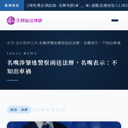
地區-8/3(一) 現場免費法律諮詢~名額有限(❁´◡`❁) 請點此連結加入LIN
最新消息
首頁
›
看新聞學法律
›
名嘴涉肇逃警察函送法辦，名嘴表示：不知出車禍
LEGAL NEWS
名嘴涉肇逃警察函送法辦，名嘴表示：不
知出車禍
2021 年 03 月 15 日
政治‧法律