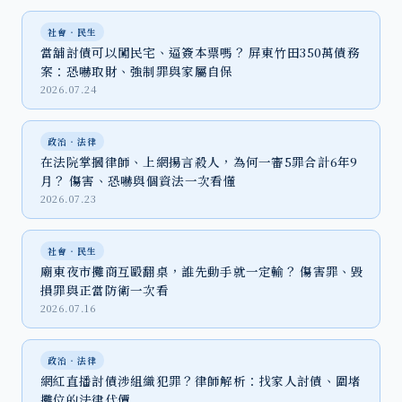
社會‧民生
當舖討債可以闖民宅、逼簽本票嗎？ 屏東竹田350萬債務
案：恐嚇取財、強制罪與家屬自保
2026.07.24
政治‧法律
在法院掌摑律師、上網揚言殺人，為何一審5罪合計6年9
月？ 傷害、恐嚇與個資法一次看懂
2026.07.23
社會‧民生
廟東夜市攤商互毆翻桌，誰先動手就一定輸？ 傷害罪、毀
損罪與正當防衛一次看
2026.07.16
政治‧法律
網紅直播討債涉組織犯罪？律師解析：找家人討債、圍堵
攤位的法律代價