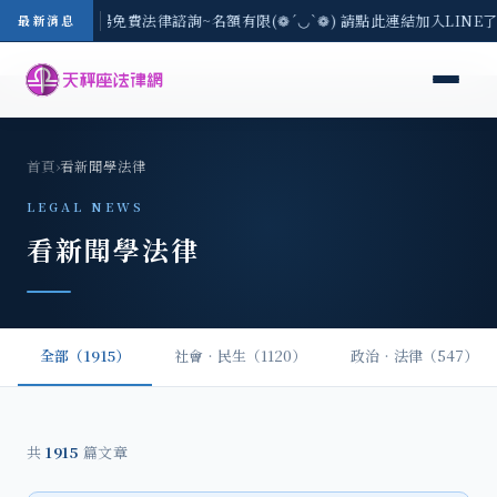
區-8/3(一) 現場免費法律諮詢~名額有限(❁´◡`❁) 請點此連結加入LINE
最新消息
首頁
›
看新聞學法律
LEGAL NEWS
看新聞學法律
全部（1915）
社會‧民生（1120）
政治‧法律（547）
共
1915
篇文章