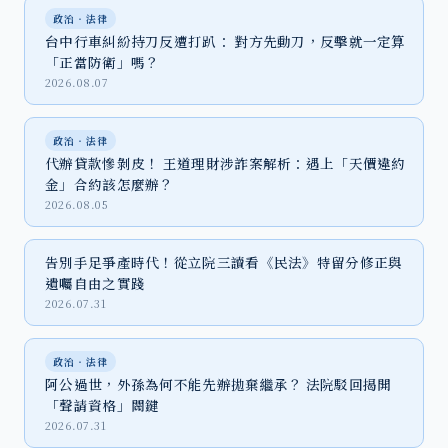
政治‧法律
台中行車糾紛持刀反遭打趴： 對方先動刀，反擊就一定算
「正當防衛」嗎？
2026.08.07
政治‧法律
代辦貸款慘剝皮！ 王道理財涉詐案解析：遇上「天價違約
金」合約該怎麼辦？
2026.08.05
告別手足爭產時代！從立院三讀看《民法》特留分修正與
遺囑自由之實踐
2026.07.31
政治‧法律
阿公過世，外孫為何不能先辦拋棄繼承？ 法院駁回揭開
「聲請資格」關鍵
2026.07.31