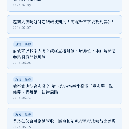
2026.07.09
超商大夜喝咖啡忘結帳被判刑！高院看不下去改判無罪!
2026.07.07
政治‧法律
討債可以找家人嗎？網紅直播討債、堵攤位，律師解析恐
嚇與個資外洩風險
2026.06.30
政治‧法律
檢察官也涉高利貸？ 從年息84%案件看懂「重利罪、洗
錢罪、假離婚」法律風險
2026.06.25
政治‧法律
吳乃仁欠台糖案遭管收：民事強制執行與行政執行之差異
2026.06.15