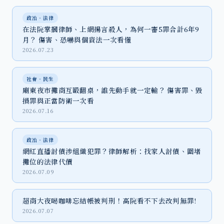
政治‧法律
在法院掌摑律師、上網揚言殺人，為何一審5罪合計6年9
月？ 傷害、恐嚇與個資法一次看懂
2026.07.23
社會‧民生
廟東夜市攤商互毆翻桌，誰先動手就一定輸？ 傷害罪、毀
損罪與正當防衛一次看
2026.07.16
政治‧法律
網紅直播討債涉組織犯罪？律師解析：找家人討債、圍堵
攤位的法律代價
2026.07.09
超商大夜喝咖啡忘結帳被判刑！高院看不下去改判無罪!
2026.07.07