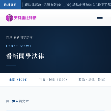
-8/3(一) 現場免費法律諮詢~名額有限(❁´◡`❁) 請點此連結加入LINE了
最新消息
首頁
›
看新聞學法律
LEGAL NEWS
看新聞學法律
全部（1914）
社會‧民生（1120）
政治‧法律（546）
共
1914
篇文章