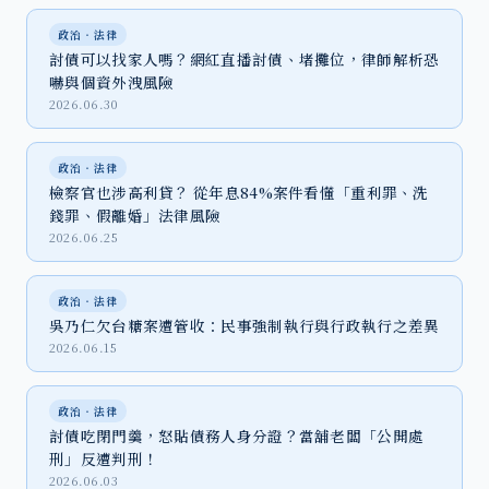
政治‧法律
討債可以找家人嗎？網紅直播討債、堵攤位，律師解析恐
嚇與個資外洩風險
2026.06.30
政治‧法律
檢察官也涉高利貸？ 從年息84%案件看懂「重利罪、洗
錢罪、假離婚」法律風險
2026.06.25
政治‧法律
吳乃仁欠台糖案遭管收：民事強制執行與行政執行之差異
2026.06.15
政治‧法律
討債吃閉門羹，怒貼債務人身分證？當舖老闆「公開處
刑」反遭判刑！
2026.06.03