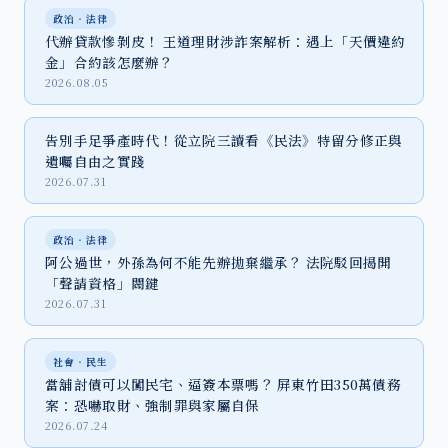
政治‧法律
代辦貸款慘剝皮！ 王道理財涉詐案解析：遇上「天價違約
金」合約該怎麼辦？
2026.08.05
告別手足爭產時代！從立院三讀看《民法》特留分修正與
遺囑自由之實踐
2026.07.31
政治‧法律
阿公過世，外孫為何不能先辦拋棄繼承？ 法院駁回揭開
「聲請資格」關鍵
2026.07.31
社會‧民生
當舖討債可以闖民宅、逼簽本票嗎？ 屏東竹田350萬債務
案：恐嚇取財、強制罪與家屬自保
2026.07.24