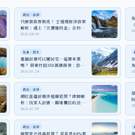
政治‧法律
代辦貸款慘剝皮！ 王道理財涉詐案
解析：遇上「天價違約金」合約該
2
怎麼辦？
2026.08.05
社會‧民生
當舖討債可以闖民宅、逼簽本票
嗎？ 屏東竹田350萬債務案：恐嚇
取財、強制罪與家屬自保
2026.07.24
2
政治‧法律
網紅直播討債涉組織犯罪？律師解
析：找家人討債、圍堵攤位的法律
2
代價
2026.07.09
政治‧法律
檢察官也涉高利貸？ 從年息84%案