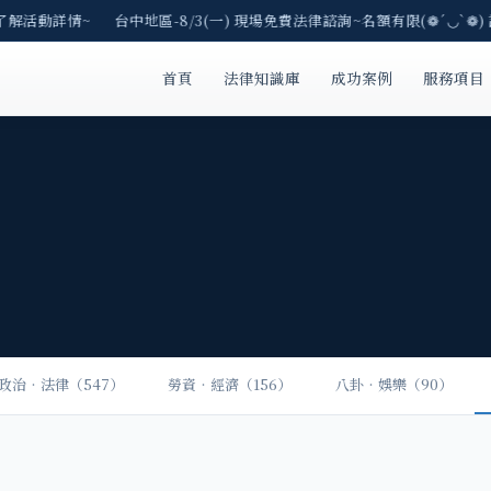
E了解活動詳情~ 台中地區-8/3(一) 現場免費法律諮詢~名額有限(❁´◡`❁)
首頁
法律知識庫
成功案例
服務項目
政治‧法律（547）
勞資‧經濟（156）
八卦‧娛樂（90）