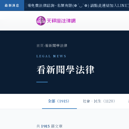
區-8/3(一) 現場免費法律諮詢~名額有限(❁´◡`❁) 請點此連結加入LIN
最新消息
首頁
›
看新聞學法律
LEGAL NEWS
看新聞學法律
全部（1915）
社會‧民生（1120）
共
1915
篇文章