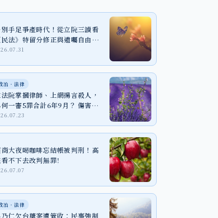
告別手足爭產時代！從立院三讀看
《民法》特留分修正與遺囑自由之
實踐
026.07.31
政治‧法律
在法院掌摑律師、上網揚言殺人，
為何一審5罪合計6年9月？ 傷害、
恐嚇與個資法一次看懂
026.07.23
超商大夜喝咖啡忘結帳被判刑！高
院看不下去改判無罪!
026.07.07
政治‧法律
吳乃仁欠台糖案遭管收：民事強制