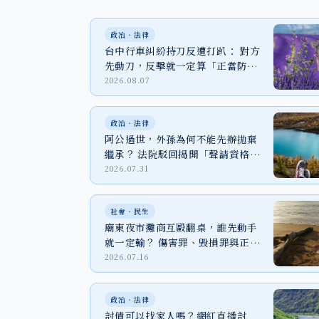
政治‧法律
台中行車糾紛持刀反遭打趴： 對方
先動刀，反擊就一定算「正當防
衛」嗎？
2026.08.07
政治‧法律
阿公過世，外孫為何不能先辦拋棄
繼承？ 法院駁回揭開「聲請資格」
關鍵
2026.07.31
社會‧民生
廟東夜市攤商互毆翻桌，誰先動手
就一定輸？ 傷害罪、毀損罪與正當
防衛一次看
2026.07.16
政治‧法律
討債可以找家人嗎？網紅直播討