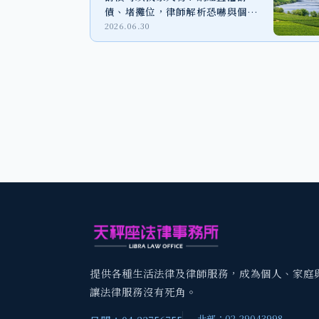
債、堵攤位，律師解析恐嚇與個資
外洩風險
2026.06.30
提供各種生活法律及律師服務，成為個人、家庭
讓法律服務沒有死角。
北部：02-29043998