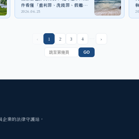
件看懂「重利罪、洗錢罪、假離
婚」法律風險
2026.06.25
2
…
‹
1
2
3
4
›
GO
與企業的法律守護站，