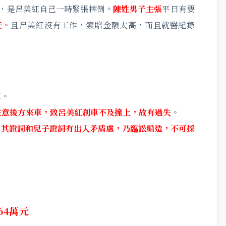
，是呂美紅自己一時緊張摔倒。
陳姓男子主張
平日有要
任。
且呂美紅沒有工作，索賠金額太高，而且就醫紀錄
車
。
注意後方來車，致呂美紅剎車不及撞上，故有過失
。
，
其證詞和兒子證詞有出入矛盾處，乃臨訟編造，不可採
64萬元