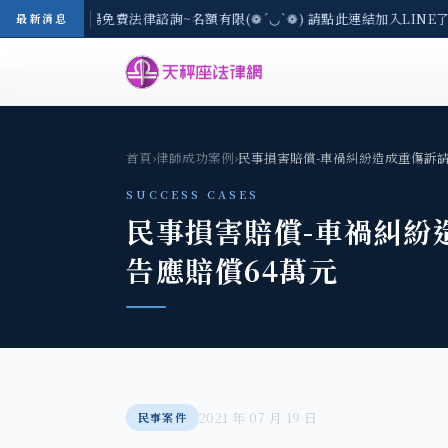
-8/3(一) 現場免費法律諮詢~名額有限(❁´◡`❁) 請點此連結加入LINE
最新消息
首頁
›
律師成功案例
›
民事損害賠償-車禍糾紛造成重傷訴
SUCCESS CASES
民事損害賠償-車禍糾紛
告應賠償64萬元
2021 年 07 月 19 日
民事案件