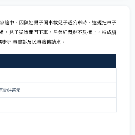
回家途中，因陳姓男子開車載兒子趕公車時，違規把車子
道，兒子猛然開門下車，呂美紅閃避不及撞上，造成腦
提起刑事告訴及民事賠償請求。
原告64萬元