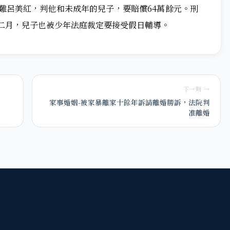
難呂美紅，判他和未成年的兒子，要賠償64萬餘元。刑
二月，兒子也被少年法庭裁定要接受假日輔導。
下一則 →
家事婚姻-被家暴離家十餘年訴請離婚勝訴，法院判
准離婚