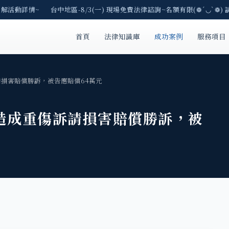
了解活動詳情~ 台中地區-8/3(一) 現場免費法律諮詢~名額有限(❁´◡`❁) 
首頁
法律知識庫
成功案例
服務項目
請損害賠償勝訴，被告應賠償64萬元
造成重傷訴請損害賠償勝訴，被