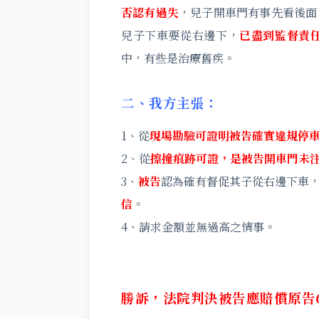
否認有過失
，兒子開車門有事先看後面
兒子下車要從右邊下，
已盡到監督責
中，有些是治療舊疾。
二、我方主張：
1、從
現場勘驗可證明被告確實違規停
2、從
擦撞痕跡可證，是被告開車門未
3、
被告
認為確有督促其子從右邊下車
信
。
4、請求金額並無過高之情事。
勝訴，法院判決被告應賠償原告