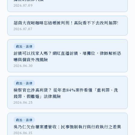
2026.07.09
超商大夜喝咖啡忘結帳被判刑！高院看不下去改判無罪!
2026.07.07
政治‧法律
討債可以找家人嗎？網紅直播討債、堵攤位，律師解析恐
嚇與個資外洩風險
2026.06.30
政治‧法律
檢察官也涉高利貸？ 從年息84%案件看懂「重利罪、洗
錢罪、假離婚」法律風險
2026.06.25
政治‧法律
吳乃仁欠台糖案遭管收：民事強制執行與行政執行之差異
2026.06.15