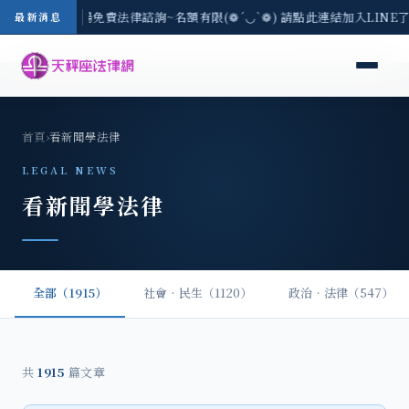
區-8/3(一) 現場免費法律諮詢~名額有限(❁´◡`❁) 請點此連結加入LINE
最新消息
首頁
›
看新聞學法律
LEGAL NEWS
看新聞學法律
全部（1915）
社會‧民生（1120）
政治‧法律（547）
共
1915
篇文章