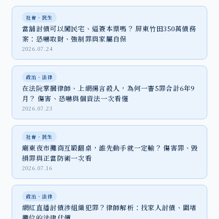
社會‧民生
當舖討債可以闖民宅、逼簽本票嗎？ 屏東竹田350萬債務
案：恐嚇取財、強制罪與家屬自保
2026.07.24
政治‧法律
在法院掌摑律師、上網揚言殺人，為何一審5罪合計6年9
月？ 傷害、恐嚇與個資法一次看懂
2026.07.23
社會‧民生
廟東夜市攤商互毆翻桌，誰先動手就一定輸？ 傷害罪、毀
損罪與正當防衛一次看
2026.07.16
政治‧法律
網紅直播討債涉組織犯罪？律師解析：找家人討債、圍堵
攤位的法律代價