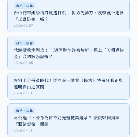
政治‧法律
台中行車糾紛持刀反遭打趴： 對方先動刀，反擊就一定算
「正當防衛」嗎？
2026.08.07
政治‧法律
代辦貸款慘剝皮！ 王道理財涉詐案解析：遇上「天價違約
金」合約該怎麼辦？
2026.08.05
告別手足爭產時代！從立院三讀看《民法》特留分修正與
遺囑自由之實踐
2026.07.31
政治‧法律
阿公過世，外孫為何不能先辦拋棄繼承？ 法院駁回揭開
「聲請資格」關鍵
2026.07.31