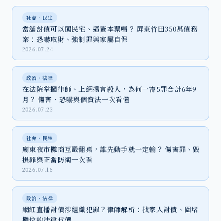
社會‧民生
當舖討債可以闖民宅、逼簽本票嗎？ 屏東竹田350萬債務
案：恐嚇取財、強制罪與家屬自保
2026.07.24
政治‧法律
在法院掌摑律師、上網揚言殺人，為何一審5罪合計6年9
月？ 傷害、恐嚇與個資法一次看懂
2026.07.23
社會‧民生
廟東夜市攤商互毆翻桌，誰先動手就一定輸？ 傷害罪、毀
損罪與正當防衛一次看
2026.07.16
政治‧法律
網紅直播討債涉組織犯罪？律師解析：找家人討債、圍堵
攤位的法律代價