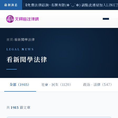
區-8/3(一) 現場免費法律諮詢~名額有限(❁´◡`❁) 請點此連結加入LIN
最新消息
首頁
›
看新聞學法律
LEGAL NEWS
看新聞學法律
全部（1915）
社會‧民生（1120）
政治‧法律（547）
共
1915
篇文章