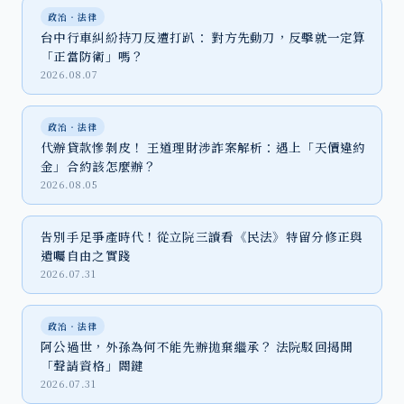
政治‧法律
台中行車糾紛持刀反遭打趴： 對方先動刀，反擊就一定算
「正當防衛」嗎？
2026.08.07
政治‧法律
代辦貸款慘剝皮！ 王道理財涉詐案解析：遇上「天價違約
金」合約該怎麼辦？
2026.08.05
告別手足爭產時代！從立院三讀看《民法》特留分修正與
遺囑自由之實踐
2026.07.31
政治‧法律
阿公過世，外孫為何不能先辦拋棄繼承？ 法院駁回揭開
「聲請資格」關鍵
2026.07.31