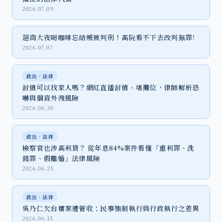
2026.07.09
超商大夜喝咖啡忘結帳被判刑！高院看不下去改判無罪!
2026.07.07
政治‧法律
討債可以找家人嗎？網紅直播討債、堵攤位，律師解析恐
嚇與個資外洩風險
2026.06.30
政治‧法律
檢察官也涉高利貸？ 從年息84%案件看懂「重利罪、洗
錢罪、假離婚」法律風險
2026.06.25
政治‧法律
吳乃仁欠台糖案遭管收：民事強制執行與行政執行之差異
2026.06.15