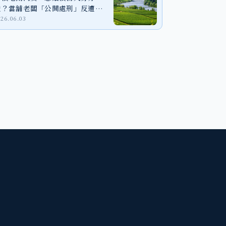
證？當舖老闆「公開處刑」反遭判
刑！
026.06.03