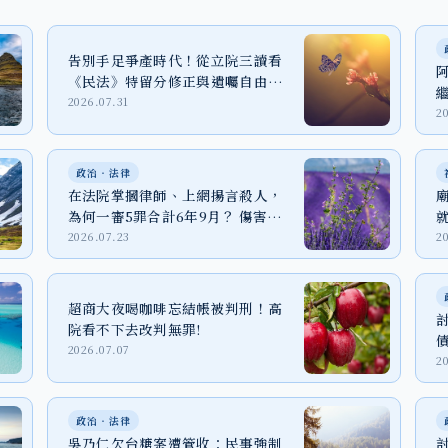
告別手足爭產時代！從立院三讀看
《民法》特留分修正與遺囑自由之
實踐
2026.07.31
2
政治‧法律
在法院掌摑律師、上網揚言殺人，
為何一審5罪合計6年9月？ 傷害、
恐嚇與個資法一次看懂
2026.07.23
2
超商大夜喝咖啡忘結帳被判刑！高
院看不下去改判無罪!
2026.07.07
2
政治‧法律
吳乃仁欠台糖案遭管收：民事強制