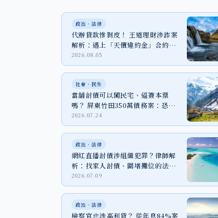
政治‧法律
代辦貸款慘剝皮！ 王道理財涉詐案
解析：遇上「天價違約金」合約該
怎麼辦？
2026.08.05
社會‧民生
當舖討債可以闖民宅、逼簽本票
嗎？ 屏東竹田350萬債務案：恐嚇
取財、強制罪與家屬自保
2026.07.24
政治‧法律
網紅直播討債涉組織犯罪？律師解
析：找家人討債、圍堵攤位的法律
代價
2026.07.09
政治‧法律
檢察官也涉高利貸？ 從年息84%案