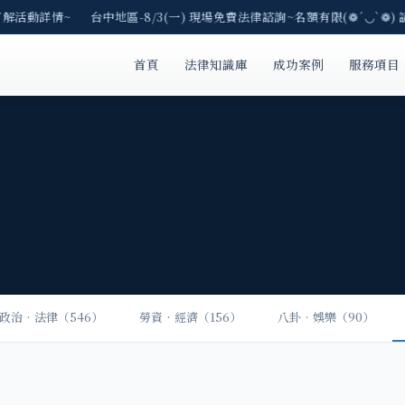
了解活動詳情~ 台中地區-8/3(一) 現場免費法律諮詢~名額有限(❁´◡`❁)
首頁
法律知識庫
成功案例
服務項目
政治‧法律（546）
勞資‧經濟（156）
八卦‧娛樂（90）