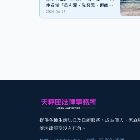
件看懂「重利罪、洗錢罪、假離
婚」法律風險
2026.06.25
提供各種生活法律及律師服務，成為個人、家庭
讓法律服務沒有死角。
北部：02-29043998