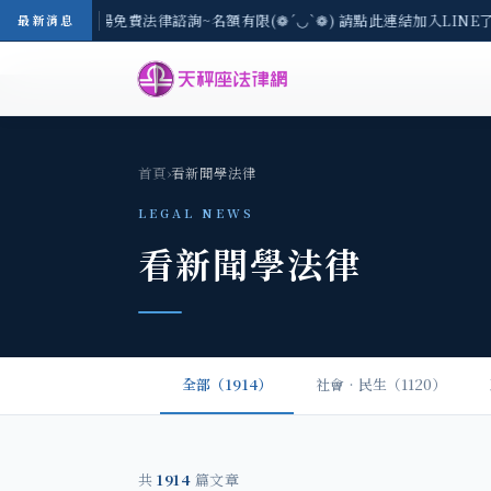
區-8/3(一) 現場免費法律諮詢~名額有限(❁´◡`❁) 請點此連結加入LINE
最新消息
首頁
›
看新聞學法律
LEGAL NEWS
看新聞學法律
全部（1914）
社會‧民生（1120）
共
1914
篇文章