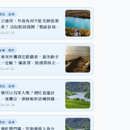
政治‧法律
阿公過世，外孫為何不能先辦拋棄
繼承？ 法院駁回揭開「聲請資格」
關鍵
026.07.31
社會‧民生
廟東夜市攤商互毆翻桌，誰先動手
就一定輸？ 傷害罪、毀損罪與正當
防衛一次看
026.07.16
政治‧法律
討債可以找家人嗎？網紅直播討
債、堵攤位，律師解析恐嚇與個資
外洩風險
026.06.30
政治‧法律
討債吃閉門羹，怒貼債務人身分