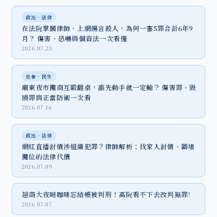
政治‧法律
在法院掌摑律師、上網揚言殺人，為何一審5罪合計6年9
月？ 傷害、恐嚇與個資法一次看懂
2026.07.23
社會‧民生
廟東夜市攤商互毆翻桌，誰先動手就一定輸？ 傷害罪、毀
損罪與正當防衛一次看
2026.07.16
政治‧法律
網紅直播討債涉組織犯罪？律師解析：找家人討債、圍堵
攤位的法律代價
2026.07.09
超商大夜喝咖啡忘結帳被判刑！高院看不下去改判無罪!
2026.07.07