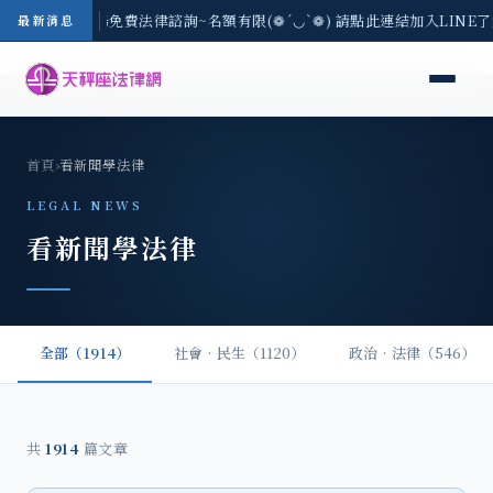
區-8/3(一) 現場免費法律諮詢~名額有限(❁´◡`❁) 請點此連結加入LINE
最新消息
首頁
›
看新聞學法律
LEGAL NEWS
看新聞學法律
全部（1914）
社會‧民生（1120）
政治‧法律（546）
共
1914
篇文章