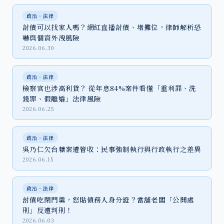
政治‧法律
討債可以找家人嗎？網紅直播討債、堵攤位，律師解析恐
嚇與個資外洩風險
2026.06.30
政治‧法律
檢察官也涉高利貸？ 從年息84%案件看懂「重利罪、洗
錢罪、假離婚」法律風險
2026.06.25
政治‧法律
吳乃仁欠台糖案遭管收：民事強制執行與行政執行之差異
2026.06.15
政治‧法律
討債吃閉門羹，怒貼債務人身分證？當舖老闆「公開處
刑」反遭判刑！
2026.06.03