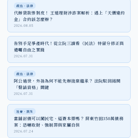
政治‧法律
代辦貸款慘剝皮！ 王道理財涉詐案解析：遇上「天價違約
金」合約該怎麼辦？
2026.08.05
告別手足爭產時代！從立院三讀看《民法》特留分修正與
遺囑自由之實踐
2026.07.31
政治‧法律
阿公過世，外孫為何不能先辦拋棄繼承？ 法院駁回揭開
「聲請資格」關鍵
2026.07.31
社會‧民生
當舖討債可以闖民宅、逼簽本票嗎？ 屏東竹田350萬債務
案：恐嚇取財、強制罪與家屬自保
2026.07.24