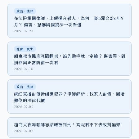
政治‧法律
在法院掌摑律師、上網揚言殺人，為何一審5罪合計6年9
月？ 傷害、恐嚇與個資法一次看懂
2026.07.23
社會‧民生
廟東夜市攤商互毆翻桌，誰先動手就一定輸？ 傷害罪、毀
損罪與正當防衛一次看
2026.07.16
政治‧法律
網紅直播討債涉組織犯罪？律師解析：找家人討債、圍堵
攤位的法律代價
2026.07.09
超商大夜喝咖啡忘結帳被判刑！高院看不下去改判無罪!
2026.07.07