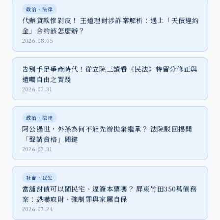
政治‧法律
代辦貸款慘剝皮！ 王道理財涉詐案解析：遇上「天價違約
金」合約該怎麼辦？
2026.08.05
告別手足爭產時代！從立院三讀看《民法》特留分修正與
遺囑自由之實踐
2026.07.31
政治‧法律
阿公過世，外孫為何不能先辦拋棄繼承？ 法院駁回揭開
「聲請資格」關鍵
2026.07.31
社會‧民生
當舖討債可以闖民宅、逼簽本票嗎？ 屏東竹田350萬債務
案：恐嚇取財、強制罪與家屬自保
2026.07.24