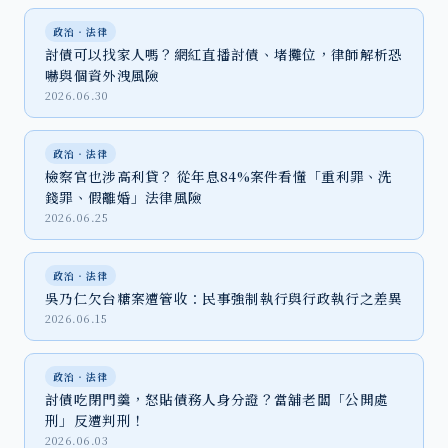
政治‧法律
討債可以找家人嗎？網紅直播討債、堵攤位，律師解析恐
嚇與個資外洩風險
2026.06.30
政治‧法律
檢察官也涉高利貸？ 從年息84%案件看懂「重利罪、洗
錢罪、假離婚」法律風險
2026.06.25
政治‧法律
吳乃仁欠台糖案遭管收：民事強制執行與行政執行之差異
2026.06.15
政治‧法律
討債吃閉門羹，怒貼債務人身分證？當舖老闆「公開處
刑」反遭判刑！
2026.06.03