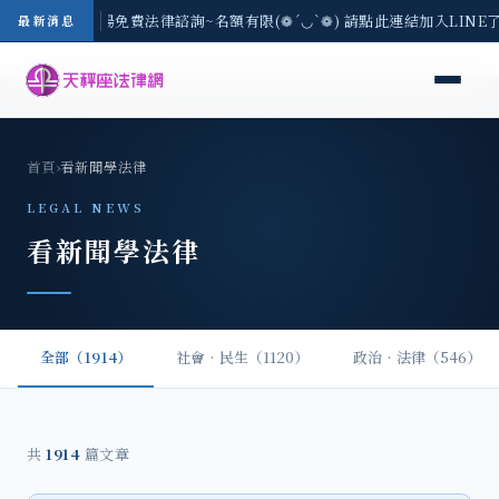
區-8/3(一) 現場免費法律諮詢~名額有限(❁´◡`❁) 請點此連結加入LIN
最新消息
首頁
›
看新聞學法律
LEGAL NEWS
看新聞學法律
全部（1914）
社會‧民生（1120）
政治‧法律（546）
共
1914
篇文章