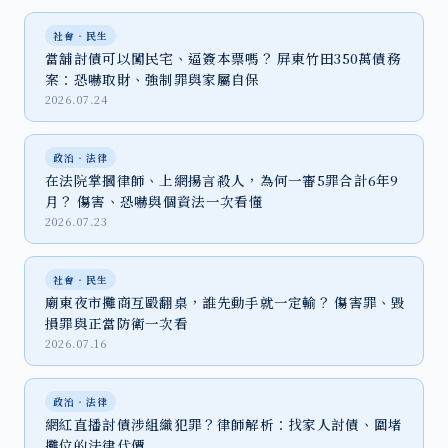
社會‧民生
當舖討債可以闖民宅、逼簽本票嗎？ 屏東竹田350萬債務
案：恐嚇取財、強制罪與家屬自保
2026.07.24
政治‧法律
在法院掌摑律師、上網揚言殺人，為何一審5罪合計6年9
月？ 傷害、恐嚇與個資法一次看懂
2026.07.23
社會‧民生
廟東夜市攤商互毆翻桌，誰先動手就一定輸？ 傷害罪、毀
損罪與正當防衛一次看
2026.07.16
政治‧法律
網紅直播討債涉組織犯罪？律師解析：找家人討債、圍堵
攤位的法律代價