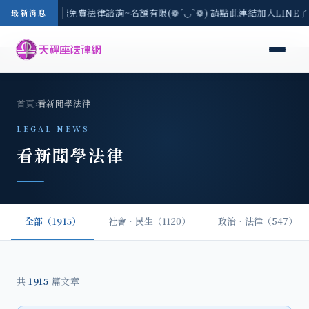
區-8/3(一) 現場免費法律諮詢~名額有限(❁´◡`❁) 請點此連結加入LINE
最新消息
首頁
›
看新聞學法律
LEGAL NEWS
看新聞學法律
全部（1915）
社會‧民生（1120）
政治‧法律（547）
共
1915
篇文章