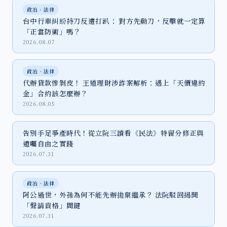
政治‧法律
台中行車糾紛持刀反遭打趴： 對方先動刀，反擊就一定算
「正當防衛」嗎？
2026.08.07
政治‧法律
代辦貸款慘剝皮！ 王道理財涉詐案解析：遇上「天價違約
金」合約該怎麼辦？
2026.08.05
告別手足爭產時代！從立院三讀看《民法》特留分修正與
遺囑自由之實踐
2026.07.31
政治‧法律
阿公過世，外孫為何不能先辦拋棄繼承？ 法院駁回揭開
「聲請資格」關鍵
2026.07.31