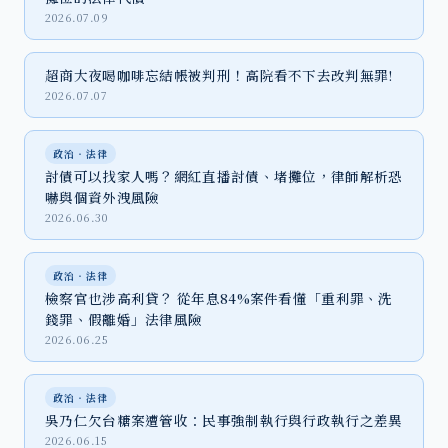
2026.07.09
超商大夜喝咖啡忘結帳被判刑！高院看不下去改判無罪!
2026.07.07
政治‧法律
討債可以找家人嗎？網紅直播討債、堵攤位，律師解析恐
嚇與個資外洩風險
2026.06.30
政治‧法律
檢察官也涉高利貸？ 從年息84%案件看懂「重利罪、洗
錢罪、假離婚」法律風險
2026.06.25
政治‧法律
吳乃仁欠台糖案遭管收：民事強制執行與行政執行之差異
2026.06.15