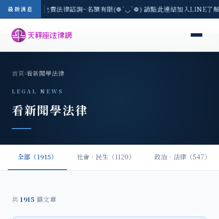
-8/3(一) 現場免費法律諮詢~名額有限(❁´◡`❁) 請點此連結加入LINE了
最新消息
首頁
›
看新聞學法律
LEGAL NEWS
看新聞學法律
全部（1915）
社會‧民生（1120）
政治‧法律（547）
共
1915
篇文章