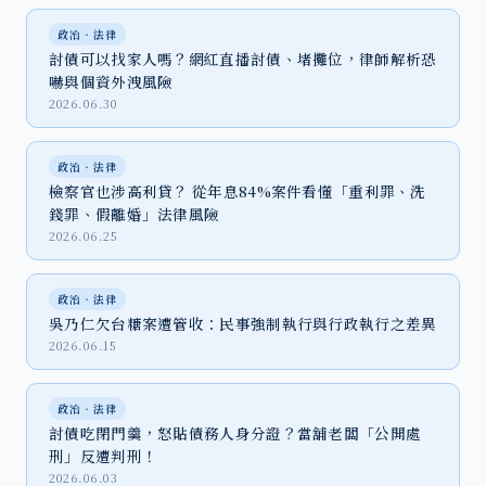
政治‧法律
討債可以找家人嗎？網紅直播討債、堵攤位，律師解析恐
嚇與個資外洩風險
2026.06.30
政治‧法律
檢察官也涉高利貸？ 從年息84%案件看懂「重利罪、洗
錢罪、假離婚」法律風險
2026.06.25
政治‧法律
吳乃仁欠台糖案遭管收：民事強制執行與行政執行之差異
2026.06.15
政治‧法律
討債吃閉門羹，怒貼債務人身分證？當舖老闆「公開處
刑」反遭判刑！
2026.06.03