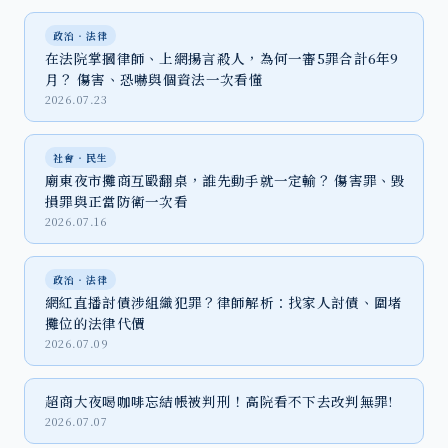
政治‧法律
在法院掌摑律師、上網揚言殺人，為何一審5罪合計6年9
月？ 傷害、恐嚇與個資法一次看懂
2026.07.23
社會‧民生
廟東夜市攤商互毆翻桌，誰先動手就一定輸？ 傷害罪、毀
損罪與正當防衛一次看
2026.07.16
政治‧法律
網紅直播討債涉組織犯罪？律師解析：找家人討債、圍堵
攤位的法律代價
2026.07.09
超商大夜喝咖啡忘結帳被判刑！高院看不下去改判無罪!
2026.07.07