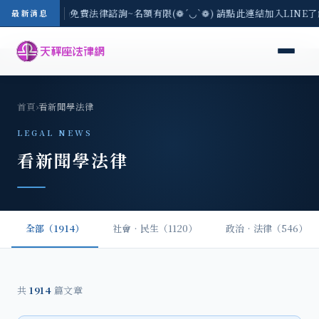
區-8/3(一) 現場免費法律諮詢~名額有限(❁´◡`❁) 請點此連結加入LINE
最新消息
首頁
›
看新聞學法律
LEGAL NEWS
看新聞學法律
全部（1914）
社會‧民生（1120）
政治‧法律（546）
共
1914
篇文章