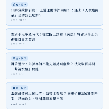
政治‧法律
代辦貸款慘剝皮！ 王道理財涉詐案解析：遇上「天價違約
金」合約該怎麼辦？
2026.08.05
告別手足爭產時代！從立院三讀看《民法》特留分修正與
遺囑自由之實踐
2026.07.31
政治‧法律
阿公過世，外孫為何不能先辦拋棄繼承？ 法院駁回揭開
「聲請資格」關鍵
2026.07.31
社會‧民生
當舖討債可以闖民宅、逼簽本票嗎？ 屏東竹田350萬債務
案：恐嚇取財、強制罪與家屬自保
2026.07.24