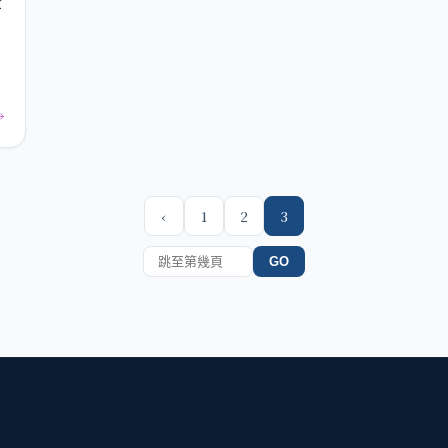
資
→
‹
1
2
3
GO