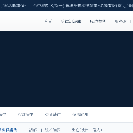
E了解活動詳情~ 台中地區-8/3(一) 現場免費法律諮詢~名額有限(❁´◡`❁)
首頁
法律知識庫
成功案例
服務項目
法律
行政法律
勞資法律
債務處理
資料保護法
調解／仲裁／和解
出庭(被告／證人)