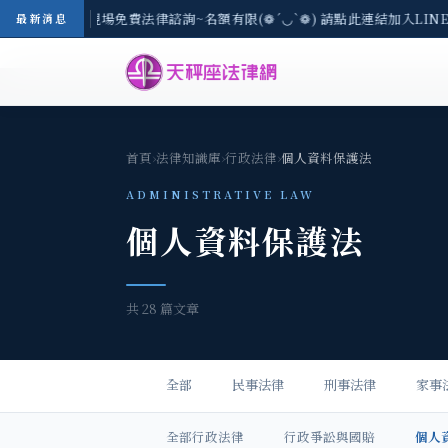
區-8/3(一) 現場免費法律諮詢~名額有限(❁´◡`❁) 請點此連結加入LIN
最新消息
首頁
›
法律知識庫
›
行政法律
›
個人資料保護法
ADMINISTRATIVE LAW
個人資料保護法
共 28 篇文章
全部
民事法律
刑事法律
家事
全部行政法律
行政爭訟與國賠
個人