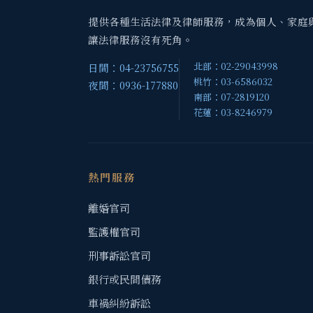
提供各種生活法律及律師服務，成為個人、家庭
讓法律服務沒有死角。
北部：02-29043998
日間：04-23756755
桃竹：03-6586032
夜間：0936-177880
南部：07-2819120
花蓮：03-8246979
熱門服務
離婚官司
監護權官司
刑事訴訟官司
銀行或民間債務
車禍糾紛訴訟