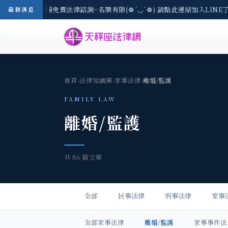
區-8/3(一) 現場免費法律諮詢~名額有限(❁´◡`❁) 請點此連結加入LINE
最新消息
首頁
›
法律知識庫
›
家事法律
›
離婚/監護
FAMILY LAW
離婚/監護
共 86 篇文章
全部
民事法律
刑事法律
家事
全部家事法律
離婚/監護
家事事件法