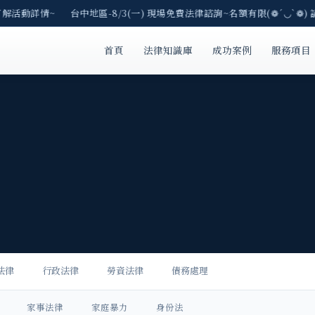
了解活動詳情~ 台中地區-8/3(一) 現場免費法律諮詢~名額有限(❁´◡`❁)
首頁
法律知識庫
成功案例
服務項目
法律
行政法律
勞資法律
債務處理
家事法律
家庭暴力
身份法